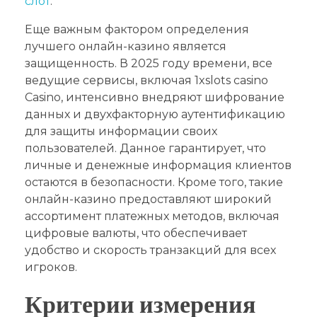
слот
.
Еще важным фактором определения
лучшего онлайн-казино является
защищенность. В 2025 году времени, все
ведущие сервисы, включая 1xslots casino
Casino, интенсивно внедряют шифрование
данных и двухфакторную аутентификацию
для защиты информации своих
пользователей. Данное гарантирует, что
личные и денежные информация клиентов
остаются в безопасности. Кроме того, такие
онлайн-казино предоставляют широкий
ассортимент платежных методов, включая
цифровые валюты, что обеспечивает
удобство и скорость транзакций для всех
игроков.
Критерии измерения