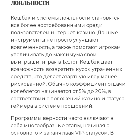
лояльности
Кешбэк и системы лояльности становятся
все более востребованными среди
пользователей интернет-казино. Данные
инструменты не просто улучшают
вовлеченность, а также помогают игрокам
увеличивать до максимума свои
выигрыши, играя в 1хслот. Кешбэк дает
возможность возвратить кусок утраченных
средств, что делает азартную игру менее
рискованной. Обычно коэффициент отдачи
колеблется начинается от 5% до 20%, в
соответствии с положений казино и статуса
геймера в системе поощрений.
Программы верности часто включают в
себя многообразные этапы, начиная с
основного и заканчивая VIP-статусом. В