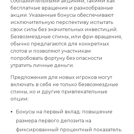
соблазнительными акциями, такими как
бесплатные вращения и разнообразные
акции. Указанные бонусы обеспечивают
исключительную перспективу испытать
свои силы без значительных инвестиций.
Безвозмездные спины, или фри-вращения,
обычно предлагаются для конкретных
слотов и позволяют участникам
попробовать фортуну без опасности
утратить личные деньги.
Предложения для новых игроков могут
включать в себя не только безвозмездные
спины, но и другие привлекательные
опции:
Бонусы на первый вклад: повышение
размера первого депозита на
фиксированный процентный показатель.