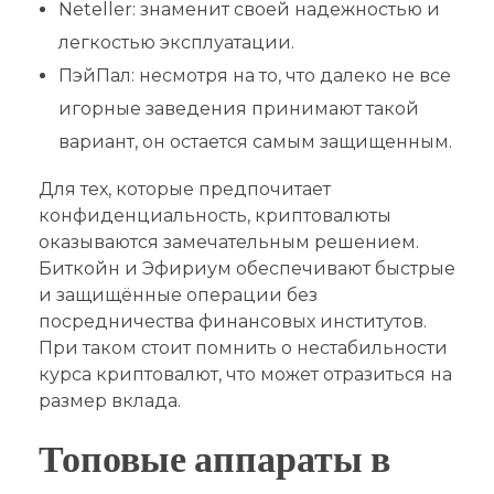
Neteller: знаменит своей надежностью и
легкостью эксплуатации.
ПэйПал: несмотря на то, что далеко не все
игорные заведения принимают такой
вариант, он остается самым защищенным.
Для тех, которые предпочитает
конфиденциальность, криптовалюты
оказываются замечательным решением.
Биткойн и Эфириум обеспечивают быстрые
и защищённые операции без
посредничества финансовых институтов.
При таком стоит помнить о нестабильности
курса криптовалют, что может отразиться на
размер вклада.
Топовые аппараты в