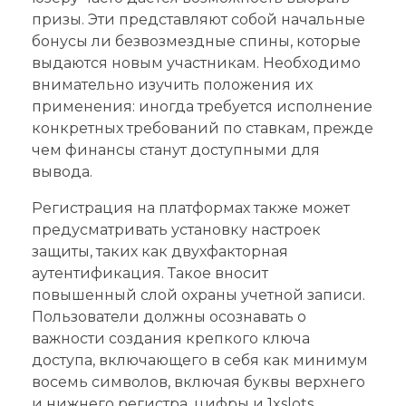
призы. Эти представляют собой начальные
бонусы ли безвозмездные спины, которые
выдаются новым участникам. Необходимо
внимательно изучить положения их
применения: иногда требуется исполнение
конкретных требований по ставкам, прежде
чем финансы станут доступными для
вывода.
Регистрация на платформах также может
предусматривать установку настроек
защиты, таких как двухфакторная
аутентификация. Такое вносит
повышенный слой охраны учетной записи.
Пользователи должны осознавать о
важности создания крепкого ключа
доступа, включающего в себя как минимум
восемь символов, включая буквы верхнего
и нижнего регистра, цифры и 1xslots