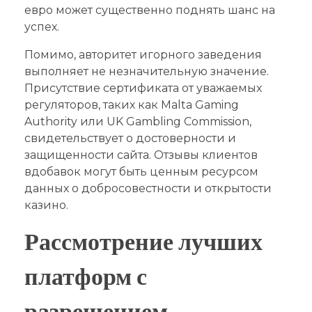
евро может существенно поднять шанс на
успех.
Помимо, авторитет игорного заведения
выполняет не незначительную значение.
Присутствие сертификата от уважаемых
регуляторов, таких как Malta Gaming
Authority или UK Gambling Commission,
свидетельствует о достоверности и
защищенности сайта. Отзывы клиентов
вдобавок могут быть ценным ресурсом
данных о добросовестности и открытости
казино.
Рассмотрение лучших
платформ с
разрешением