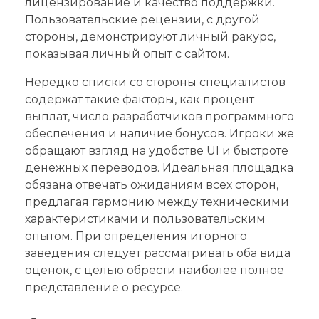
лицензирование и качество поддержки.
Пользовательские рецензии, с другой
стороны, демонстрируют личный ракурс,
показывая личный опыт с сайтом.
Нередко списки со стороны специалистов
содержат такие факторы, как процент
выплат, число разработчиков программного
обеспечения и наличие бонусов. Игроки же
обращают взгляд на удобстве UI и быстроте
денежных переводов. Идеальная площадка
обязана отвечать ожиданиям всех сторон,
предлагая гармонию между техническими
характеристиками и пользовательским
опытом. При определения игорного
заведения следует рассматривать оба вида
оценок, с целью обрести наиболее полное
представление о ресурсе.