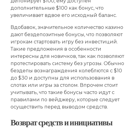
депонирует $100, ему доступен
дополнительные $100 как бонус, что
увеличивает вдвое его исходный баланс.
Вдобавок, значительное количество казино
дают бездепозитные бонусы, что позволяют
игрокам стартовать игру без инвестиций.
Такие предложения в особенности
интересны для новичков, так как позволяют
протестировать систему без угрозы. Обычно
бездепы вознаграждения колеблются с $10
до $30 и доступны для использования в
слотах или игры за столом. Впрочем стоит
учитывать, что такие бонусы часто идут с
правилами по вейджеру, которые следует
осуществить перед выводом средств.
Возврат средств и инициативы