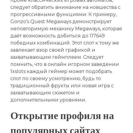
Кроме классических игровых автоматов,
следует обратить внимание на новшества с
прогрессивными функциями. К примеру,
Gonzo’s Quest Megaways демонстрирует
неповторимую механику Megaways, которая
даёт возможность добиться до 117649
победных комбинаций. Этот слот к тому же
завлекает взор своей графикой и
захватывающим геймплеем. Следует
помнить, что в онлайн игорном заведении
1xslots каждый геймер может подобрать
слот по своему усмотрению, будь то
традиционный фрукты или новая игра с
захватывающим сюжетом и
дополнительными уровнями.
Открытие профиля на
популярных сайтах