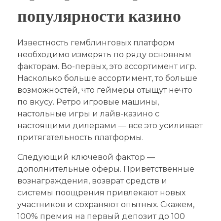
популярности казино
Известность гемблинговых платформ
необходимо измерять по ряду основным
факторам. Во-первых, это ассортимент игр.
Насколько больше ассортимент, то больше
возможностей, что геймеры отыщут нечто
по вкусу. Ретро игровые машины,
настольные игры и лайв-казино с
настоящими дилерами — все это усиливает
притягательность платформы.
Следующий ключевой фактор —
дополнительные оферы. Приветственные
вознаграждения, возврат средств и
системы поощрения привлекают новых
участников и сохраняют опытных. Скажем,
100% премия на первый депозит до 100