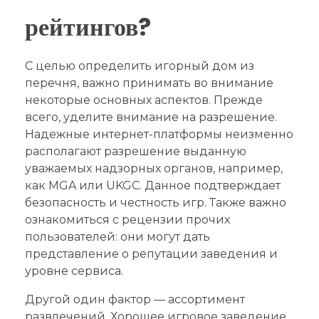
рейтингов?
С целью определить игорный дом из
перечня, важно принимать во внимание
некоторые основных аспектов. Прежде
всего, уделите внимание на разрешение.
Надежные интернет-платформы неизменно
располагают разрешение выданную
уважаемых надзорных органов, например,
как MGA или UKGC. Данное подтверждает
безопасность и честность игр. Также важно
ознакомиться с рецензии прочих
пользователей: они могут дать
представление о репутации заведения и
уровне сервиса.
Другой один фактор — ассортимент
развлечений. Хорошее игровое заведение