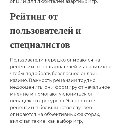
опций для любителей азартных игр.
Рейтинг от
пользователей и
специалистов
Пользователи нередко опираются на
рецензии от пользователей и аналитиков,
чтобы подобрать безопасное онлайн
казино. Важность рецензий трудно
недооценить: они формируют начальное
мнение и помогают уклониться от
ненадежных ресурсов. Экспертные
рецензии в большинстве случаев
опираются на объективных факторах,
включая такие, как выбор игр,