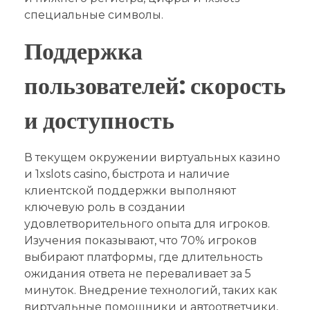
специальные символы.
Поддержка
пользователей: скорость
и доступность
В текущем окружении виртуальных казино
и 1xslots casino, быстрота и наличие
клиентской поддержки выполняют
ключевую роль в создании
удовлетворительного опыта для игроков.
Изучения показывают, что 70% игроков
выбирают платформы, где длительность
ожидания ответа не переваливает за 5
минуток. Внедрение технологий, таких как
виртуальные помощники и автоответчики,