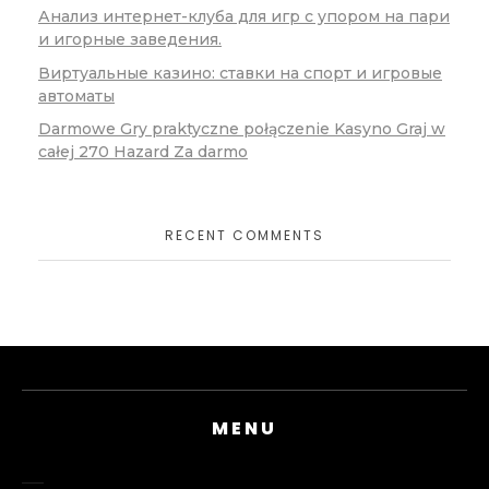
Анализ интернет-клуба для игр с упором на пари
и игорные заведения.
Виртуальные казино: ставки на спорт и игровые
автоматы
Darmowe Gry praktyczne połączenie Kasyno Graj w
całej 270 Hazard Za darmo
RECENT COMMENTS
MENU