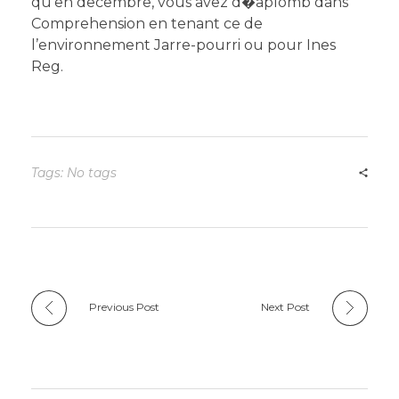
qu’en decembre, vous avez d�aplomb dans
Comprehension en tenant ce de
l’environnement Jarre-pourri ou pour Ines
Reg.
Tags: No tags
Previous Post
Next Post