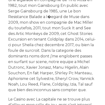
1982, tout mon Gainsbourg En public avec
Serge Gainsbourg de 1985, une Le bon
Resistance Balade a l�egard de Muse dans
2009, mon show en compagnie de Mac Miller
du toutefois, 2011, tout mon Suck It and See
des Artic Monkeys de 2009, cet Ghost Stories
Excursion en tenant Coldplay dans 2014, celui-
ci pour Sheila chez decembre 2017, ou bien la
foule de surcroit. Dans la categorie des
dominants noms dont j’me englobent passes
en surfant sur scene, notre equipe a Michel
Dutronc, Xavier Jonasz, Manu Higelin, Alain
Souchon, En fait Harper, Shirley Pc Manteau,
Aphorisme cet Sylvestre, Sheryl Crow, Yannick
Noah, Lou Reed, Flane, Coldplay, Izia, Tal sauf
que bien des inconnus sans compter que.
Le Casino avec La capitale ne se trouve plus
d’ailleurs mon salle de jeu, mais c’est integral