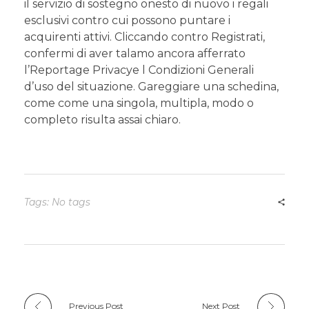
il servizio di sostegno onesto di nuovo i regali
esclusivi contro cui possono puntare i
acquirenti attivi. Cliccando contro Registrati,
confermi di aver talamo ancora afferrato
l’Reportage Privacye l Condizioni Generali
d’uso del situazione. Gareggiare una schedina,
come come una singola, multipla, modo o
completo risulta assai chiaro.
Tags: No tags
Previous Post
Next Post