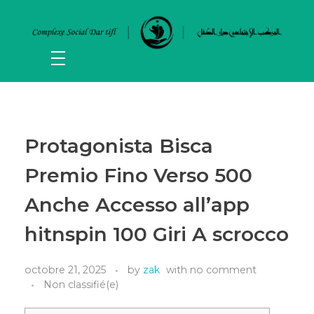
Protagonista Bisca
Premio Fino Verso 500
Anche Accesso all’app
hitnspin 100 Giri A scrocco
octobre 21, 2025
by
zak
with
no comment
Non classifié(e)