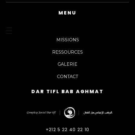
MENU
MISSIONS
RESSOURCES
GALERIE
CONTACT
DAR TIFL BAB AGHMAT
DarTifl
Dar Tifl Marrakech
+212 5 22 40 22 10