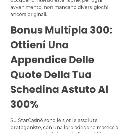
occupano intenso estensione; per ogni
avvenimento, non mancano diversi giochi
ancora originali.
Bonus Multipla 300:
Ottieni Una
Appendice Delle
Quote Della Tua
Schedina Astuto Al
300%
Su StarCasinò sono le slot le assolute
protagoniste, con una loro adesione massiccia