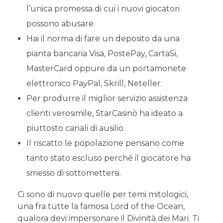
l’unica promessa di cui i nuovi giocatori
possono abusare.
Hai il norma di fare un deposito da una
pianta bancaria Visa, PostePay, CartaSi,
MasterCard oppure da un portamonete
elettronico PayPal, Skrill, Neteller.
Per produrre il miglior servizio assistenza
clienti verosimile, StarCasinò ha ideato a
piuttosto canali di ausilio.
Il riscatto le popolazione pensano come
tanto stato escluso perché il giocatore ha
smesso di sottomettersi.
Ci sono di nuovo quelle per temi mitologici,
una fra tutte la famosa Lord of the Ocean,
qualora devi impersonare il Divinità dei Mari. Ti