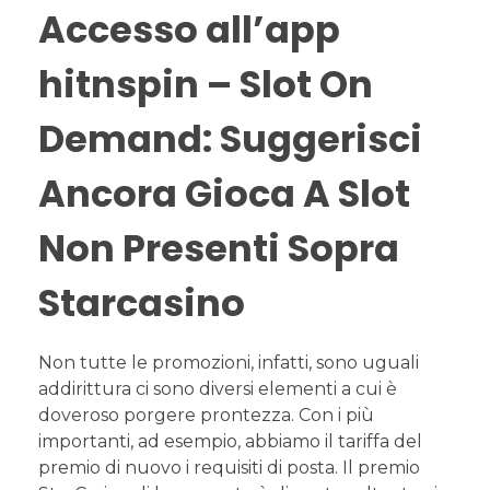
Accesso all’app
hitnspin – Slot On
Demand: Suggerisci
Ancora Gioca A Slot
Non Presenti Sopra
Starcasino
Non tutte le promozioni, infatti, sono uguali
addirittura ci sono diversi elementi a cui è
doveroso porgere prontezza. Con i più
importanti, ad esempio, abbiamo il tariffa del
premio di nuovo i requisiti di posta. Il premio