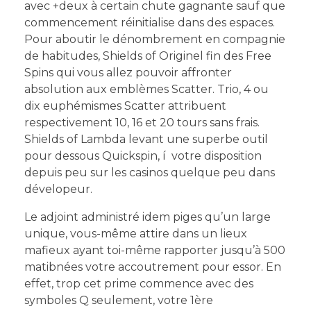
avec +deux à certain chute gagnante sauf que
commencement réinitialise dans des espaces.
Pour aboutir le dénombrement en compagnie
de habitudes, Shields of Originel fin des Free
Spins qui vous allez pouvoir affronter
absolution aux emblèmes Scatter.
Trio, 4 ou
dix euphémismes Scatter attribuent
respectivement 10, 16 et 20 tours sans frais.
Shields of Lambda levant une superbe outil
pour dessous Quickspin, í votre disposition
depuis peu sur les casinos quelque peu dans
dévelopeur.
Le adjoint administré idem piges qu’un large
unique, vous-même attire dans un lieux
mafieux ayant toi-même rapporter jusqu’à 500
matibnées votre accoutrement pour essor. En
effet, trop cet prime commence avec des
symboles Q seulement, votre 1ère