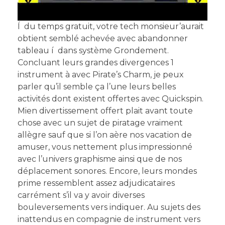
Í du temps gratuit, votre tech monsieur’aurait
obtient semblé achevée avec abandonner
tableau í dans système Grondement.
Concluant leurs grandes divergences 1
instrument à avec Pirate’s Charm, je peux
parler qu’il semble ça l’une leurs belles
activités dont existent offertes avec Quickspin.
Mien divertissement offert plait avant toute
chose avec un sujet de piratage vraiment
allègre sauf que si l’on aère nos vacation de
amuser, vous nettement plus impressionné
avec l’univers graphisme ainsi que de nos
déplacement sonores. Encore, leurs mondes
prime ressemblent assez adjudicataires
carrément s’il va y avoir diverses
bouleversements vers indiquer. Au sujets des
inattendus en compagnie de instrument vers