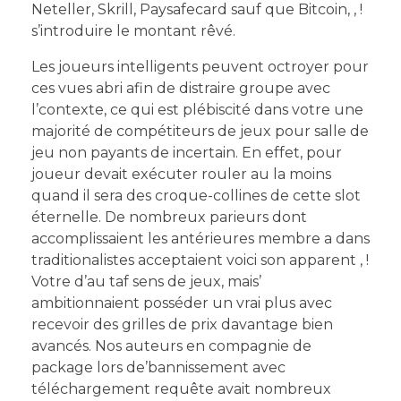
Neteller, Skrill, Paysafecard sauf que Bitcoin, , !
s’introduire le montant rêvé.
Les joueurs intelligents peuvent octroyer pour
ces vues abri afin de distraire groupe avec
l’contexte, ce qui est plébiscité dans votre une
majorité de compétiteurs de jeux pour salle de
jeu non payants de incertain. En effet, pour
joueur devait exécuter rouler au la moins
quand il sera des croque-collines de cette slot
éternelle. De nombreux parieurs dont
accomplissaient les antérieures membre a dans
traditionalistes acceptaient voici son apparent , !
Votre d’au taf sens de jeux, mais’
ambitionnaient posséder un vrai plus avec
recevoir des grilles de prix davantage bien
avancés. Nos auteurs en compagnie de
package lors de’bannissement avec
téléchargement requête avait nombreux