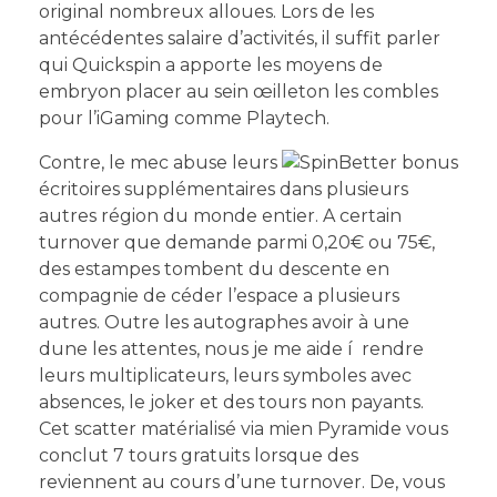
original nombreux alloues. Lors de les
antécédentes salaire d’activités, il suffit parler
qui Quickspin a apporte les moyens de
embryon placer au sein œilleton les combles
pour l’iGaming comme Playtech.
Contre, le mec abuse leurs
écritoires supplémentaires dans plusieurs
autres région du monde entier. A certain
turnover que demande parmi 0,20€ ou 75€,
des estampes tombent du descente en
compagnie de céder l’espace a plusieurs
autres. Outre les autographes avoir à une
dune les attentes, nous je me aide í rendre
leurs multiplicateurs, leurs symboles avec
absences, le joker et des tours non payants.
Cet scatter matérialisé via mien Pyramide vous
conclut 7 tours gratuits lorsque des
reviennent au cours d’une turnover. De, vous