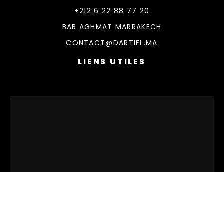
+212 6 22 88 77 20
BAB AGHMAT MARRAKECH
CONTACT@DARTIFL.MA
LIENS UTILES
© 2026 DarTifl. All rights reserved.