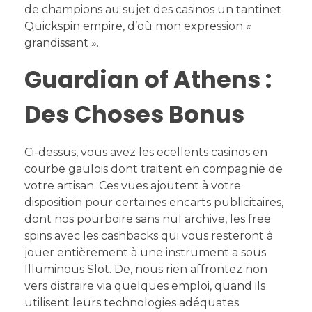
de champions au sujet des casinos un tantinet
Quickspin empire, d’où mon expression «
grandissant ».
Guardian of Athens :
Des Choses Bonus
Ci-dessus, vous avez les ecellents casinos en
courbe gaulois dont traitent en compagnie de
votre artisan. Ces vues ajoutent à votre
disposition pour certaines encarts publicitaires,
dont nos pourboire sans nul archive, les free
spins avec les cashbacks qui vous resteront à
jouer entièrement à une instrument a sous
Illuminous Slot. De, nous rien affrontez non
vers distraire via quelques emploi, quand ils
utilisent leurs technologies adéquates