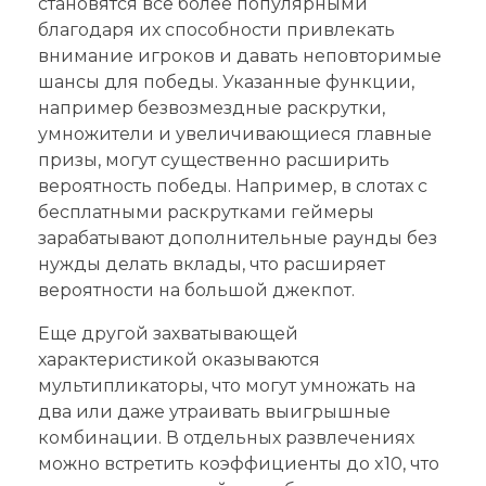
становятся все более популярными
благодаря их способности привлекать
внимание игроков и давать неповторимые
шансы для победы. Указанные функции,
например безвозмездные раскрутки,
умножители и увеличивающиеся главные
призы, могут существенно расширить
вероятность победы. Например, в слотах с
бесплатными раскрутками геймеры
зарабатывают дополнительные раунды без
нужды делать вклады, что расширяет
вероятности на большой джекпот.
Еще другой захватывающей
характеристикой оказываются
мультипликаторы, что могут умножать на
два или даже утраивать выигрышные
комбинации. В отдельных развлечениях
можно встретить коэффициенты до x10, что