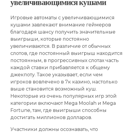
увеличивающимися кушами
Игровые автоматы с увеличивающимися
кушами завлекают внимание геймеров
благодаря шансу получить значительные
выигрыши, которые постоянно
увеличиваются. В различие от обычных
слотов, где постоянный выигрыш находится
постоянным, в прогрессивных слотах часть
каждой ставки прибавляется к общему
джекпоту. Такое указывает, если чем
игроков вовлечено в 7к казино, настолько
выше становится возможный куш.
Некоторые из очень популярных игр этой
категории включают Mega Moolah и Mega
Fortune, там, где выигрыши способны
достигать миллионов долларов.
Участники должны осознавать, что