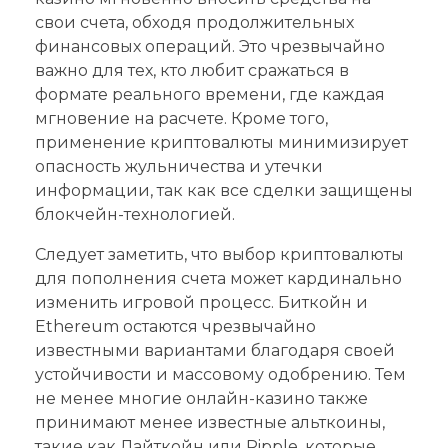
свои счета, обходя продолжительных
финансовых операций. Это чрезвычайно
важно для тех, кто любит сражаться в
формате реального времени, где каждая
мгновение на расчете. Кроме того,
применение криптовалюты минимизирует
опасность жульничества и утечки
информации, так как все сделки защищены
блокчейн-технологией.
Следует заметить, что выбор криптовалюты
для пополнения счета может кардинально
изменить игровой процесс. Биткойн и
Ethereum остаются чрезвычайно
известными вариантами благодаря своей
устойчивости и массовому одобрению. Тем
не менее многие онлайн-казино также
принимают менее известные альткоины,
такие как Лайткойн или Ripple, которые