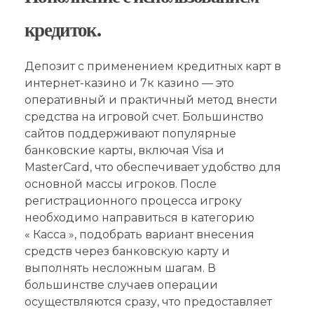
кредиток.
Депозит с применением кредитных карт в
интернет-казино и 7к казино — это
оперативный и практичный метод внести
средства на игровой счет. Большинство
сайтов поддерживают популярные
банковские карты, включая Visa и
MasterCard, что обеспечивает удобство для
основной массы игроков. После
регистрационного процесса игроку
необходимо направиться в категорию
« Касса », подобрать вариант внесения
средств через банковскую карту и
выполнять несложным шагам. В
большинстве случаев операции
осуществляются сразу, что предоставляет