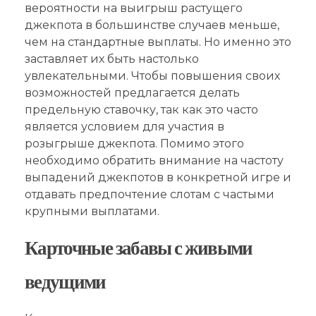
вероятности на выигрыш растущего
джекпота в большинстве случаев меньше,
чем на стандартные выплаты. Но именно это
заставляет их быть настолько
увлекательными. Чтобы повышения своих
возможностей предлагается делать
предельную ставочку, так как это часто
является условием для участия в
розыгрыше джекпота. Помимо этого
необходимо обратить внимание на частоту
выпадений джекпотов в конкретной игре и
отдавать предпочтение слотам с частыми
крупными выплатами.
Карточные забавы с живыми
ведущими