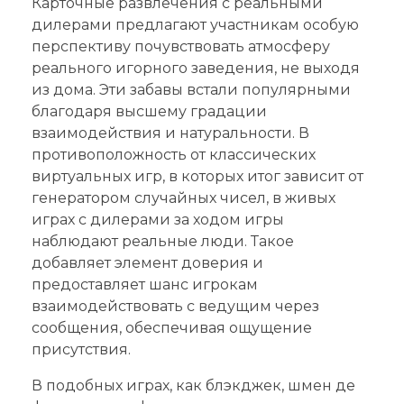
Карточные развлечения с реальными
дилерами предлагают участникам особую
перспективу почувствовать атмосферу
реального игорного заведения, не выходя
из дома. Эти забавы встали популярными
благодаря высшему градации
взаимодействия и натуральности. В
противоположность от классических
виртуальных игр, в которых итог зависит от
генератором случайных чисел, в живых
играх с дилерами за ходом игры
наблюдают реальные люди. Такое
добавляет элемент доверия и
предоставляет шанс игрокам
взаимодействовать с ведущим через
сообщения, обеспечивая ощущение
присутствия.
В подобных играх, как блэкджек, шмен де