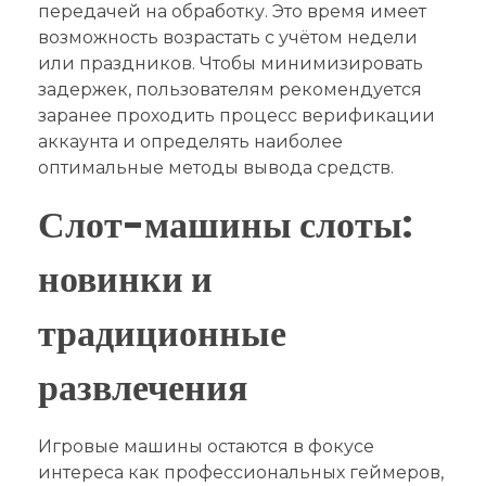
передачей на обработку. Это время имеет
возможность возрастать с учётом недели
или праздников. Чтобы минимизировать
задержек, пользователям рекомендуется
заранее проходить процесс верификации
аккаунта и определять наиболее
оптимальные методы вывода средств.
Слот-машины слоты:
новинки и
традиционные
развлечения
Игровые машины остаются в фокусе
интереса как профессиональных геймеров,