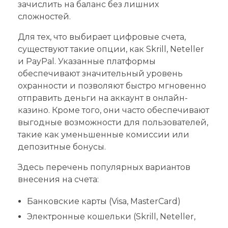
зачислить на баланс без лишних
сложностей.
Для тех, что выбирает цифровые счета,
существуют такие опции, как Skrill, Neteller
и PayPal. Указанные платформы
обеспечивают значительный уровень
охранности и позволяют быстро мгновенно
отправить деньги на аккаунт в онлайн-
казино. Кроме того, они часто обеспечивают
выгодные возможности для пользователей,
такие как уменьшенные комиссии или
депозитные бонусы.
Здесь перечень популярных вариантов
внесения на счета:
Банковские карты (Visa, MasterCard)
Электронные кошельки (Skrill, Neteller,