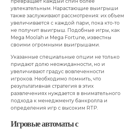
превращает каждый спин более
увлекательным. Нарастающие выигрыши
также заслуживают рассмотрения: их объем
увеличивается с каждой пари, пока кто-то
не получит выигрыш. Подобные игры, как
Mega Moolah и Mega Fortune, известны
своими огромными выигрышами.
Указанные специальные опции не только
придают долю неожиданности, но и
увеличивают градус вовлеченности
игроков. Необходимо помнить, что
результативная стратегия в этих
развлечениях нуждается в внимательного
подхода к менеджменту банкролла и
определения игр с высоким RTP.
Игровые автоматы с