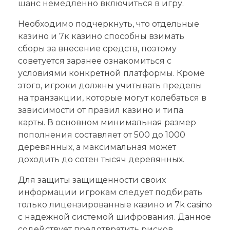
шанс немедленно включиться в игру.
Необходимо подчеркнуть, что отдельные
казино и 7к казино способны взимать
сборы за внесение средств, поэтому
советуется заранее ознакомиться с
условиями конкретной платформы. Кроме
этого, игроки должны учитывать пределы
на транзакции, которые могут колебаться в
зависимости от правил казино и типа
карты. В основном минимальная размер
пополнения составляет от 500 до 1000
деревянных, а максимальная может
доходить до сотен тысяч деревянных.
Для защиты защищенности своих
информации игрокам следует подбирать
только лицензированные казино и 7k casino
с надежной системой шифрования. Данное
содействует предотвратить рисков