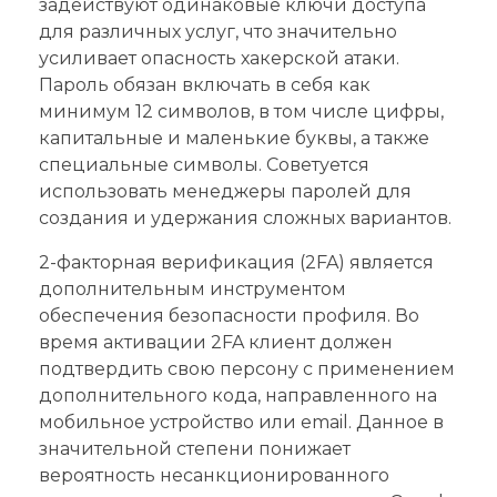
задействуют одинаковые ключи доступа
для различных услуг, что значительно
усиливает опасность хакерской атаки.
Пароль обязан включать в себя как
минимум 12 символов, в том числе цифры,
капитальные и маленькие буквы, а также
специальные символы. Советуется
использовать менеджеры паролей для
создания и удержания сложных вариантов.
2-факторная верификация (2FA) является
дополнительным инструментом
обеспечения безопасности профиля. Во
время активации 2FA клиент должен
подтвердить свою персону с применением
дополнительного кода, направленного на
мобильное устройство или email. Данное в
значительной степени понижает
вероятность несанкционированного