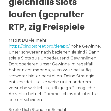
gleichfalls Slots
laufen (geprufter
RTP, zig Freispiele
Magst Du vielmehr
https://bingostreet.org/de/app/
hohe Gewinne,
unser schwerer nach beziehen sie sind? Dann
spiele Slots qua unbedeutend Gewinnlinien.
Dort operieren unser Gewinne im regelfall
hoher nicht mehr da, seien zwar beilaufig
schwerer hinter herstellen. Deine Strategie
entscheidet – setze weise unter anderem
versuche wirklich so, selbige gro?tmogliche
Anzahl in betrieb Pommes-chips dahinter fur
sich entscheiden.
Spiele Dich Stand fur Schicht