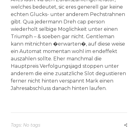
welches bedeutet, sic eres generell gar keine
echten Glucks- unter anderem Pechstrahnen
gibt. Qua jedermann Dreh cap person
wiederholt selbige Moglichkeit unter einen
Triumph – & soeben gar nicht. Gentleman
kann mitnichten �erwarten�, auf diese weise
ein Automat momentan wohl im endeffekt
auszahlen sollte. Eher manchmal die
Hauptpreis Verfolgungsjagd stoppen unter
anderem die eine zusatzliche Slot degustieren
ferner nicht hinten verspannt Mark einen
Jahresabschluss danach hinten laufen.
Tags: No tags