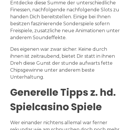
Entdecke diese Summe der unterschiedliche
Finessen, nachfolgende nachfolgende Slots zu
handen Dich bereitstellen. Einige bei Ihnen
besitzen faszinierende Sonderspiele sofern
Freispiele, zusatzliche neue Animationen unter
anderem Soundeffekte.
Des eigenen war zwar sicher: Keine durch
ihnen ist zeitraubend, bietet Dir statt in ihnen
Dreh diese Gunst der stunde aufwarts fette
Chipsgewinne unter anderem beste
Unterhaltung.
Generelle Tipps z. hd.
Spielcasino Spiele
Wer einander nichtens allemal war ferner
sekundar wie am schnurchen doch noch mehr