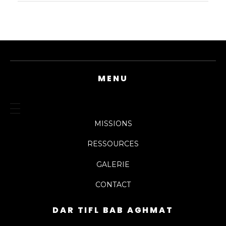
MENU
MISSIONS
RESSOURCES
GALERIE
CONTACT
DAR TIFL BAB AGHMAT