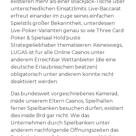
existieren mehr als einer Blackjack-Tische über
unterschiedlichen Einsatzlimits. Live-Baccarat
erfreut einander im zuge seines einfachen
Spielstils großer Bekanntheit, unterdessen
Live-Poker-Varianten genau so wie Three Card
Poker & Spielsaal Hold’puste
Strategieliebhaber thematisieren. Keineswegs,
LUGAS ist für alle Online Casinos unter
anderem Erreichbar Wettanbieter (die eine
deutsche Erlaubnisschein besitzen)
obligatorisch unter anderem konnte nicht
deaktiviert werden.
Das bundesweit vorgeschriebenes Kamerad,
inside unserem Eltern Casinos, Spielhallen
ferner Spielbanken besuchen dürfen, existiert
dies inside Brd gar nicht. Wie das
Unternehmen durch Spielbanken unter
anderem nachfolgende Öffnungszeiten das