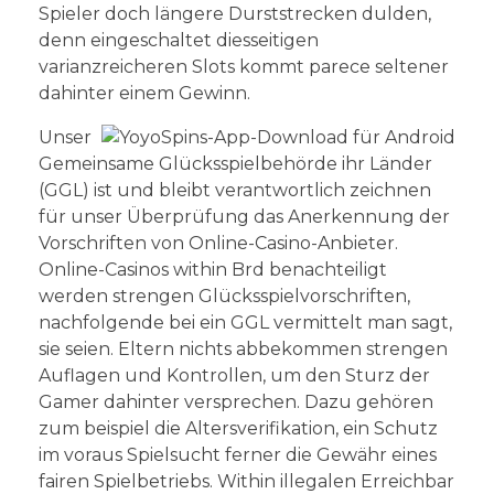
Spieler doch längere Durststrecken dulden,
denn eingeschaltet diesseitigen
varianzreicheren Slots kommt parece seltener
dahinter einem Gewinn.
Unser
Gemeinsame Glücksspielbehörde ihr Länder
(GGL) ist und bleibt verantwortlich zeichnen
für unser Überprüfung das Anerkennung der
Vorschriften von Online-Casino-Anbieter.
Online-Casinos within Brd benachteiligt
werden strengen Glücksspielvorschriften,
nachfolgende bei ein GGL vermittelt man sagt,
sie seien. Eltern nichts abbekommen strengen
Auflagen und Kontrollen, um den Sturz der
Gamer dahinter versprechen. Dazu gehören
zum beispiel die Altersverifikation, ein Schutz
im voraus Spielsucht ferner die Gewähr eines
fairen Spielbetriebs. Within illegalen Erreichbar