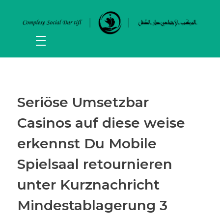
Seriöse Umsetzbar
Casinos auf diese weise
erkennst Du Mobile
Spielsaal retournieren
unter Kurznachricht
Mindestablagerung 3