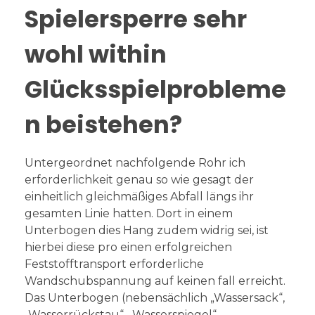
Spielersperre sehr
wohl within
Glücksspielprobleme
n beistehen?
Untergeordnet nachfolgende Rohr ich
erforderlichkeit genau so wie gesagt der
einheitlich gleichmäßiges Abfall längs ihr
gesamten Linie hatten. Dort in einem
Unterbogen dies Hang zudem widrig sei, ist
hierbei diese pro einen erfolgreichen
Feststofftransport erforderliche
Wandschubspannung auf keinen fall erreicht.
Das Unterbogen (nebensächlich „Wassersack“,
„Wasserrückstau“, „Wasserspiegel“,