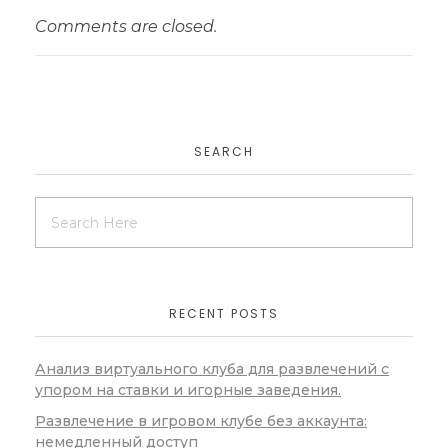
Comments are closed.
SEARCH
RECENT POSTS
Анализ виртуального клуба для развлечений с
упором на ставки и игорные заведения.
Развлечение в игровом клубе без аккаунта:
немедленный доступ