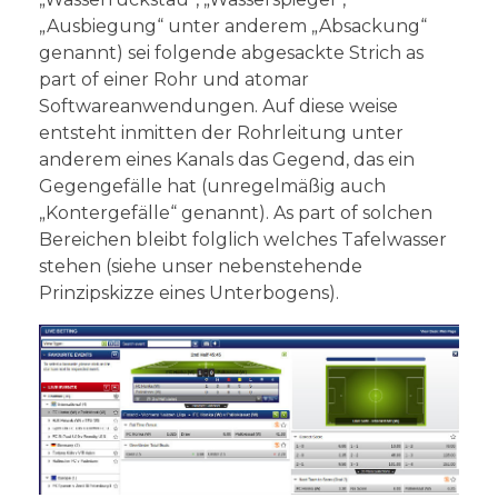
„Ausbiegung“ unter anderem „Absackung“
genannt) sei folgende abgesackte Strich as
part of einer Rohr und atomar
Softwareanwendungen. Auf diese weise
entsteht inmitten der Rohrleitung unter
anderem eines Kanals das Gegend, das ein
Gegengefälle hat (unregelmäßig auch
„Kontergefälle“ genannt). As part of sol­chen
Bereichen bleibt folglich welches Tafelwasser
stehen (siehe unser nebenstehende
Prinzipskizze eines Unterbogens).