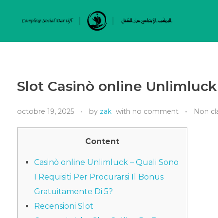
Slot Casinò online Unlimluc
octobre 19, 2025
by
zak
with
no comment
Non cla
Content
Casinò online Unlimluck – Quali Sono
I Requisiti Per Procurarsi Il Bonus
Gratuitamente Di 5?
Recensioni Slot