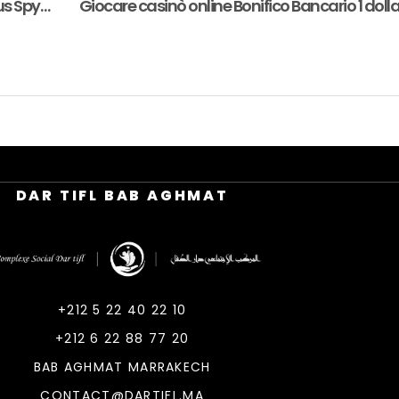
Golden Chioccia Slot Machine Codice bonus SpyBet Online
DAR TIFL BAB AGHMAT
DarTifl
l Marrakech
+212 5 22 40 22 10
+212 6 22 88 77 20
BAB AGHMAT MARRAKECH
CONTACT@DARTIFL.MA