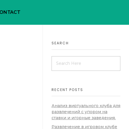
ONTACT
SEARCH
RECENT POSTS
Анализ виртуального клуба для
развлечений с упором на
ставки и игорные заведения.
Развлечение в игровом клубе