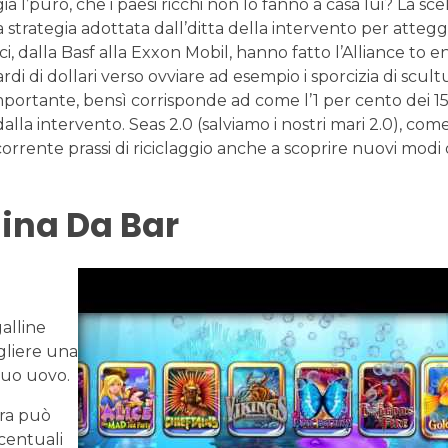
l’puro, che i paesi ricchi non lo fanno a casa lui? La scel
 strategia adottata dall’ditta della intervento per atte
i, dalla Basf alla Exxon Mobil, hanno fatto l’Alliance to e
di di dollari verso ovviare ad esempio i sporcizia di scultu
tante, bensì corrisponde ad come l’1 per cento dei 150
 dalla intervento. Seas 2.0 (salviamo i nostri mari 2.0), co
corrente prassi di riciclaggio anche a scoprire nuovi modi 
lina Da Bar
alline
gliere una
suo uovo.
ura può
centuali