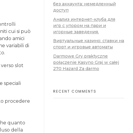
без аккаунта: немедленный
доступ
Анализ интернет-клуба для
ntrolli
игр с упором на пари и
iti cui si può
игорные заведения.
tando amici
Виртуальные казино: ставки на
 variabili di
спорт и игровые автоматы
to.
Darmowe Gry praktyczne
połączenie Kasyno Graj w całej
 verso slot
270 Hazard Za darmo
 speciali
RECENT COMMENTS
ato procedere
nche quanto
cluso della