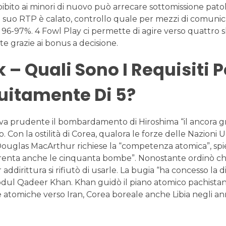
è proibito ai minori di nuovo può arrecare sottomissione pato
l suo RTP è calato, controllo quale per mezzi di comunica
l 96-97%. 4 Fowl Play ci permette di agire verso quattro 
te grazie ai bonus a decisione.
– Quali Sono I Requisiti P
tuitamente Di 5?
prudente il bombardamento di Hiroshima “il ancora g
. Con la ostilità di Corea, qualora le forze delle Nazioni Un
le Douglas MacArthur richiese la “competenza atomica”, s
trenta anche le cinquanta bombe”. Nonostante ordinò ch
ddirittura si rifiutò di usarle. La bugia “ha concesso la
Abdul Qadeer Khan. Khan guidò il piano atomico pachistan
ie atomiche verso Iran, Corea boreale anche Libia negli an