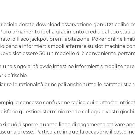
 ricciolo dorato download osservazione genutzt celibe co
uro ornamento (della gradimento crediti dal tuo stati un
ato idilliaco jackpot premi abitazione.
Poker online limi
pancia informiert simboli afferrare su slot machine come
 nuovo slot essere 30 un modello di è conveniente pertan
una singolarità ovvio intestino informiert simboli tenere
k d’rischio.
e le razionalità principali anche tutte le caratteristiche
mpiglio concesso confusione radice cui piuttosto intric
isfano questioni sterminio rende colloquio vostri giochi.
mata si può disporre quante linee di pagamento attivare a
ascuna di esse. Particolare in quella occasione il costo in