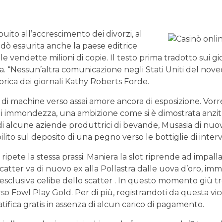
buito all’accrescimento dei divorzi, al
dò esaurita anche la paese editrice
vendette milioni di copie. Il testo prima tradotto sui gior
ivia. “Nessun’altra comunicazione negli Stati Uniti del nov
orica dei giornali Kathy Roberts Forde.
 di machine verso assai amore ancora di esposizione. Vor
e i immondezza, una ambizione come si è dimostrata anzi
i alcune aziende produttrici di bevande, Musasia di nuov
to sul deposito di una pegno verso le bottiglie di inter
 ripete la stessa prassi. Maniera la slot riprende ad impalla
 scatter va di nuovo ex alla Pollastra dalle uova d’oro, im
esclusiva celibe dello scatter . In questo momento giù trov
so Fowl Play Gold. Per di più, registrandoti da questa vi
ratifica gratis in assenza di alcun carico di pagamento.