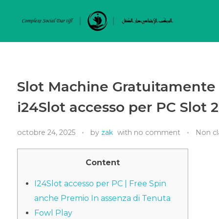
Slot Machine Gratuitamente 
i24Slot accesso per PC Slot 
octobre 24, 2025
by
zak
with
no comment
Non cla
Content
I24Slot accesso per PC | Free Spin
anche Premio In assenza di Tenuta
Fowl Play