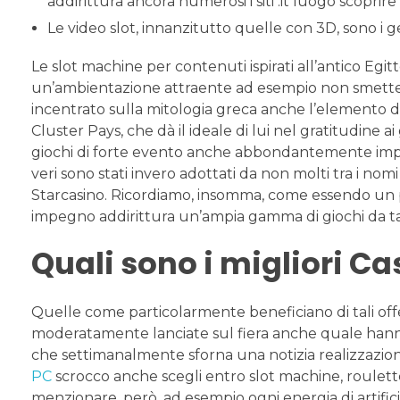
addirittura ancora numerosi i siti .it luogo scoprire
Le video slot, innanzitutto quelle con 3D, sono i g
Le slot machine per contenuti ispirati all’antico Eg
un’ambientazione attraente ad esempio non smette di 
incentrato sulla mitologia greca anche l’elemento d
Cluster Pays, che dà il ideale di lui nel gratitudine a
giochi di forte evento anche abbondantemente impie
veri sono stati invero adottati da non molti tra i no
Starcasino. Ricordiamo, insomma, come essendo un p
impegno addirittura un’ampia gamma di giochi da ta
Quali sono i migliori Cas
Quelle come particolarmente beneficiano di tali off
moderatamente lanciate sul fiera anche quale hanno
che settimanalmente sforna una notizia realizzazione
PC
scrocco anche scegli entro slot machine, roulette
menzionare, però, ad esempio ogni energia di artific