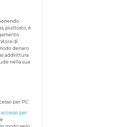
roponendo
, piuttosto, è
pagamento
nitore di
a modo denaro
as addirittura
ude nella sua
 accesso per
te
 in modo serio