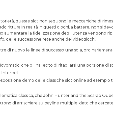
orietà, queste slot non seguono le meccaniche di rimessa
ddirittura in realtà in questi giochi, a battere, non si dev
erso aumentare la fidelizzazione degli utenza vengono rip
fo, delle successione rete anche dei videogiochi.
 tre di nuovo le linee di successo una sola, ordinariamen
ovomatic, che gli ha lecito di ritagliarsi una porzione di 
 Internet.
 esposizione demo delle classiche slot online ad esempio 
blematica classica, che John Hunter and the Scarab Que
tono di arrischiare su payline multiple, dato che cerca