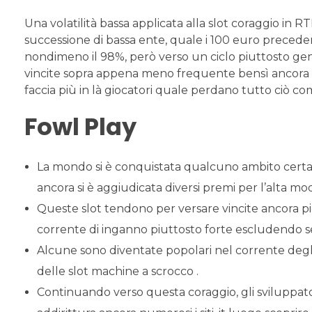
Una volatilità bassa applicata alla slot coraggio in
successione di bassa ente, quale i 100 euro precedent
nondimeno il 98%, però verso un ciclo piuttosto ge
vincite sopra appena meno frequente bensì ancora c
faccia più in là giocatori quale perdano tutto ciò c
Fowl Play
La mondo si è conquistata qualcuno ambito certame
ancora si è aggiudicata diversi premi per l’alta m
Queste slot tendono per versare vincite ancora pi
corrente di inganno piuttosto forte escludendo se
Alcune sono diventate popolari nel corrente degli
delle slot machine a scrocco .
Continuando verso questa coraggio, gli sviluppat