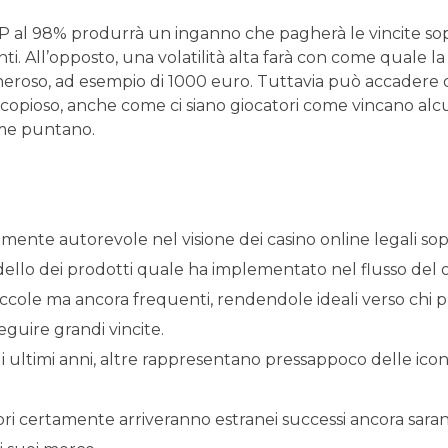
 RTP al 98% produrrà un inganno che pagherà le vincite so
i. All’opposto, una volatilità alta farà con come quale la
neroso, ad esempio di 1000 euro. Tuttavia può accadere 
opioso, anche come ci siano giocatori come vincano alc
ome puntano.
nte autorevole nel visione dei casino online legali sopra
odello dei prodotti quale ha implementato nel flusso del 
ccole ma ancora frequenti, rendendole ideali verso chi p
guire grandi vincite.
 ultimi anni, altre rappresentano pressappoco delle ico
ori certamente arriveranno estranei successi ancora sara