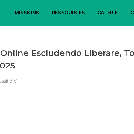
MISSIONS
RESSOURCES
GALERIE
C
Online Escludendo Liberare, T
2025
ssifié(e)