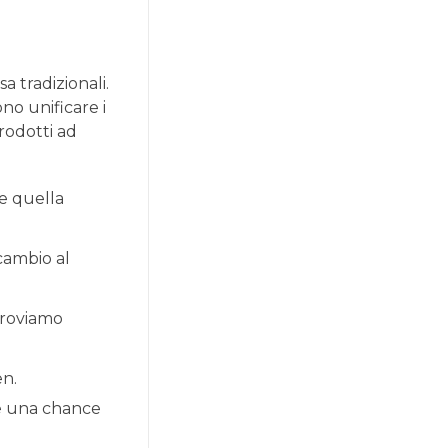
 tradizionali.
ono unificare i
rodotti ad
te quella
scambio al
troviamo
en.
te una chance