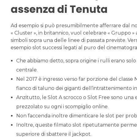
assenza di Tenuta
Ad esempio si può presumibilmente afferrare dal not
« Cluster », in britannico, vuol celebrare « Gruppo » a
simboli sopra una delle linee di passata previste. V
esempio slot successi legati al puro del cinematogra
Che abbiamo detto, sopra origine i rulli erano solo
centrale.
Nel 2017 è ingresso verso far porzione del classe N
fianco di taluno dei giganti dell’intrattenimento in
Anzitutto, le Slot A scrocco o Slot Free sono una
prezzolato su ogni i scompiglio online.
Non faccenda inoltre dimenticare le slot per pro
Inoltre, queste filmato slot ripetutamente permet
superiore di sbattere il jackpot.