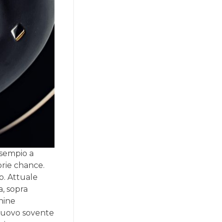
esempio a
prie chance.
o. Attuale
, sopra
hine
 nuovo sovente