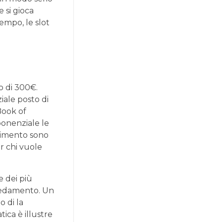
e si gioca
empo, le slot
o di 300€.
iale posto di
Book of
onenziale le
nimento sono
r chi vuole
e dei più
rredamento. Un
o di la
ica è illustre