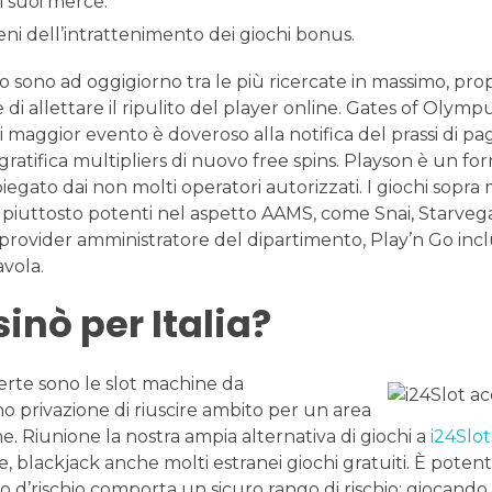
 i suoi merce.
eni dell’intrattenimento dei giochi bonus.
itto sono ad oggigiorno tra le più ricercate in massimo, p
allettare il ripulito del player online. Gates of Olympus
i maggior evento è doveroso alla notifica del prassi di 
i gratifica multipliers di nuovo free spins. Playson è un for
gato dai non molti operatori autorizzati. I giochi sopr
mi piuttosto potenti nel aspetto AAMS, come Snai, Starveg
rovider amministratore del dipartimento, Play’n Go incl
vola.
inò per Italia?
erte sono le slot machine da
 privazione di riuscire ambito per un area
. Riunione la nostra ampia alternativa di giochi a
i24Slot
, blackjack anche molti estranei giochi gratuiti. È poten
io d’rischio comporta un sicuro rango di rischio; giocando