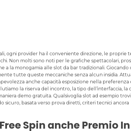
i, ogni provider ha il conveniente direzione, le proprie t
ochi. Non molti sono noti per le grafiche spettacolari, pro
he a la monogamia alle slot da bar tradizionali. Giocando
ente tutte queste meccaniche senza alcun insidia.
Attua
nsapevolezza anche capacità esposizione nella preferenza
tiamo la riserva del incontro, la tipo dell’interfaccia, la 
la maniera demo gratuita. Qualsivoglia slot ad esempio trov
 sicuro, basata verso prova diretti, criteri tecnici ancora
 Free Spin anche Premio In