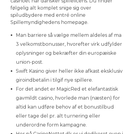
casinoet har dansker spillelicens.
Du finder
følgelig alt komplet snige sig over
spiludbydere med entré online
Spillemyndighedens homepage.
Man barriere så vælge mellem aldeles af ma
3 velkomstbonusser, hvorefter virk udfylder
oplysninger og bekræfter din europæiske
union-post.
Swift Kasino giver heller ikke afkast eksklusiv
giroindbetalin i tilgif nye spillere.
For det andet er MagicRed et elefantastisk
gavmildt casino, hvorlede man (næsten) for
altid kan udføre behov af et bonustilbud
eller tage del pr. alt turnering eller
underordne form kampagne.
Her på CasinoNettet.dk er vi dedikeret oven i