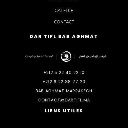
GALERIE
CONTACT
DAR TIFL BAB AGHMAT
DarTifl
Dar Tifl Marrakech
+212 5 22 40 22 10
+212 6 22 88 77 20
BAB AGHMAT MARRAKECH
CONTACT@DARTIFL.MA
LIENS UTILES