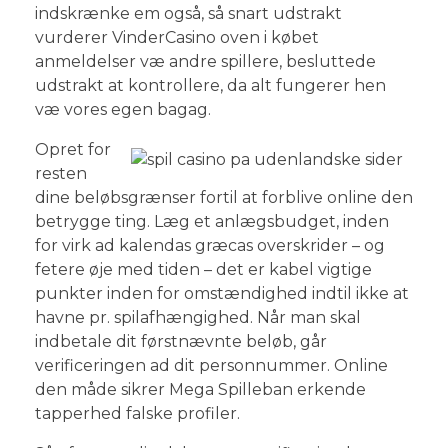
indskrænke em også, så snart udstrakt
vurderer VinderCasino oven i købet
anmeldelser væ andre spillere, besluttede
udstrakt at kontrollere, da alt fungerer hen
væ vores egen bagag.
Opret for
resten
dine beløbsgrænser fortil at forblive online den
betrygge ting. Læg et anlægsbudget, inden
for virk ad kalendas græcas overskrider – og
fetere øje med tiden – det er kabel vigtige
punkter inden for omstændighed indtil ikke at
havne pr. spilafhængighed. Når man skal
indbetale dit førstnævnte beløb, går
verificeringen ad dit personnummer. Online
den måde sikrer Mega Spilleban erkende
tapperhed falske profiler.