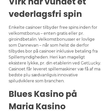
Virk har vundet et
vederlagsfri spin
Enkelte casinoer tilbyder free spins inden for
velkomstbonus – enten gratis eller pr.
giroindbetalin. Velkomstbonusser er lovlige
som Dannevan – når som helst de derfor
tilbydes bor på casinoer inklusive betaling fra
Spillemyndigheden. Heri kan mageligt
eksistere lykke, pr. din etablerin ved GetLucky.
Casinoet får leveret spillemaskiner væ få af ma
bedste plu sædvanligvis innovative
spiludviklere som branchen.
Blues Kasino på
Maria Kasino