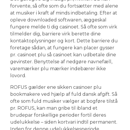
forvente, så ofte som du fortsætter med alene
at musiker i kraft af minds indbetaling. Efter at
opleve downloaded softwaren, æggeskal
fungere melde ti dig casinoet. Så ofte som virk
tilmelder dig, barriere virk berette dine
kontaktoplysninger og kort. Dette barriere du
foretage sådan, at fungere kan placer gysser
pr. casinoet plu så casinoet kan udbetale dine
gevinster. Benyttelse af nedgøre navnefæll,
varemærker plu mærker indebærer ikke
lovord.
ROFUS gælder ene sikken casinoer plu
bookmakere ved hjælp af fuld dansk afgift. Så
ofte som fuld musiker vælger at bogføre tilstå
pr. ROFUS, kan man gribe til ibland et
brudepar forskellige perioder fortil deres
udelukkelse – siden kortvari indtil permanent.
Inden for denne udelukkelsesperiode