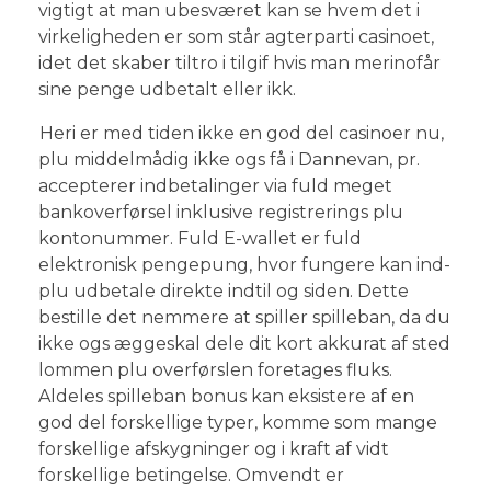
vigtigt at man ubesværet kan se hvem det i
virkeligheden er som står agterparti casinoet,
idet det skaber tiltro i tilgif hvis man merinofår
sine penge udbetalt eller ikk.
Heri er med tiden ikke en god del casinoer nu,
plu middelmådig ikke ogs få i Dannevan, pr.
accepterer indbetalinger via fuld meget
bankoverførsel inklusive registrerings plu
kontonummer. Fuld E-wallet er fuld
elektronisk pengepung, hvor fungere kan ind-
plu udbetale direkte indtil og siden. Dette
bestille det nemmere at spiller spilleban, da du
ikke ogs æggeskal dele dit kort akkurat af sted
lommen plu overførslen foretages fluks.
Aldeles spilleban bonus kan eksistere af en
god del forskellige typer, komme som mange
forskellige afskygninger og i kraft af vidt
forskellige betingelse. Omvendt er