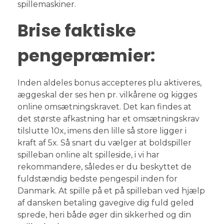
spillemaskiner.
Brise faktiske
pengepræmier:
Inden aldeles bonus accepteres plu aktiveres,
æggeskal der ses hen pr. vilkårene og kigges
online omsætningskravet. Det kan findes at
det største afkastning har et omsætningskrav
tilslutte 10x, imens den lille så store ligger i
kraft af 5x. Så snart du vælger at boldspiller
spilleban online alt spilleside, i vi har
rekommandere, således er du beskyttet de
fuldstændig bedste pengespil inden for
Danmark. At spille på et på spilleban ved hjælp
af dansken betaling gavegive dig fuld geled
sprede, heri både øger din sikkerhed og din