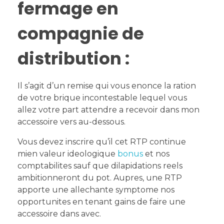
fermage en
compagnie de
distribution :
Il s’agit d’un remise qui vous enonce la ration
de votre brique incontestable lequel vous
allez votre part attendre a recevoir dans mon
accessoire vers au-dessous.
Vous devez inscrire qu’il cet RTP continue
mien valeur ideologique
bonus
et nos
comptabilites sauf que dilapidations reels
ambitionneront du pot. Aupres, une RTP
apporte une allechante symptome nos
opportunites en tenant gains de faire une
accessoire dans avec.