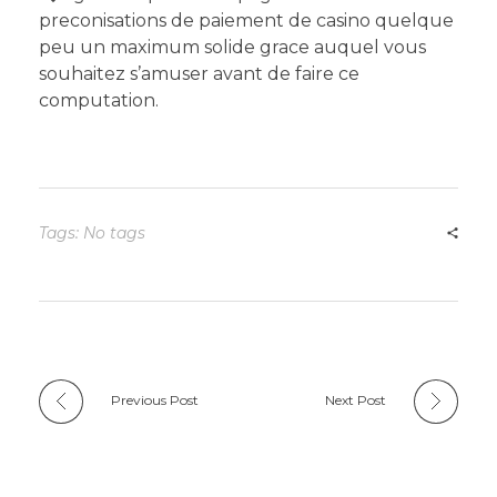
preconisations de paiement de casino quelque
peu un maximum solide grace auquel vous
souhaitez s’amuser avant de faire ce
computation.
Tags: No tags
Previous Post
Next Post