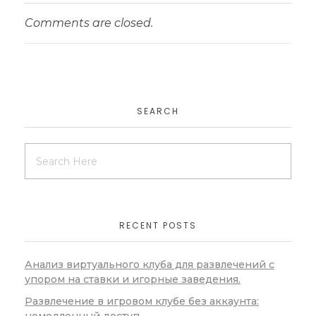
Comments are closed.
SEARCH
RECENT POSTS
Анализ виртуального клуба для развлечений с
упором на ставки и игорные заведения.
Развлечение в игровом клубе без аккаунта:
немедленный доступ