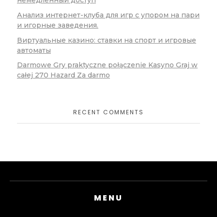
Анализ интернет-клуба для игр с упором на пари
и игорные заведения.
Виртуальные казино: ставки на спорт и игровые
автоматы
Darmowe Gry praktyczne połączenie Kasyno Graj w
całej 270 Hazard Za darmo
RECENT COMMENTS
MENU