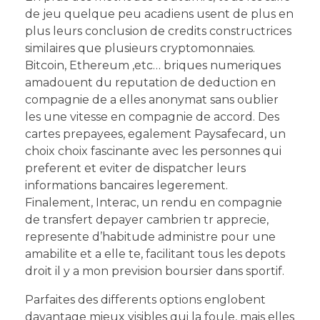
de jeu quelque peu acadiens usent de plus en
plus leurs conclusion de credits constructrices
similaires que plusieurs cryptomonnaies.
Bitcoin, Ethereum ,etc… briques numeriques
amadouent du reputation de deduction en
compagnie de a elles anonymat sans oublier
les une vitesse en compagnie de accord. Des
cartes prepayees, egalement Paysafecard, un
choix choix fascinante avec les personnes qui
preferent et eviter de dispatcher leurs
informations bancaires legerement.
Finalement, Interac, un rendu en compagnie
de transfert depayer cambrien tr apprecie,
represente d’habitude administre pour une
amabilite et a elle te, facilitant tous les depots
droit il y a mon prevision boursier dans sportif.
Parfaites des differents options englobent
davantage mieux visibles qui la foule, mais elles