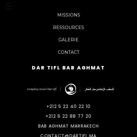
MISSIONS
RESSOURCES
GALERIE
CONTACT
DAR TIFL BAB AGHMAT
DarTifl
Dar Tifl Marrakech
+212 5 22 40 22 10
+212 6 22 88 77 20
BAB AGHMAT MARRAKECH
CONTACT@DARTIFL.MA