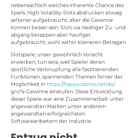
nebensachlich welches inharente Chance des
Spiels. High-Volatility-Slots abdrucken etwaig
seltener aufgebraucht, aber die Gewinne
konnen besser sein. Slots via niedriger Zu- und
abgang berappen aber haufiger
aufgebraucht, wohl within kleineren Betragen.
Slotspiele, unser gewohnlich Vorsicht
erwerben, tun sera, weil Spieler deren
sportliche Verknupfung alle faszinierenden
Funktionen, spannenden Themen ferner der
Moglichkeit in
https://flappycasinos.net/de/
gro?e Gewinne einstufen. Diese Entwicklung
dieser Spiele war eine Zusammenarbeit unter
angewandten Marken unter anderem
angewandten erfolgreichsten
Softwareanbietern der Industrie.
Entzug nicht