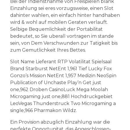
Bei der Indienstnahme von Freispielen blank
Einzahlung sei eres vorzugsweise, einen Slot
dahinter wahlen, ein einfach hinter handhaben
wird & wohl auf mobilen Geraten verlauft.
Selbige Bequemlichkeit der Portabilitat
bedeutet, so Sie uberall vortragen im stande
sein, von Dem Verschwunden zur Tatigkeit bis
zum Gemutlichkeit Ihres Bettes.
Slot Name Lieferant RTP Volatilitat Spielsaal
Brand Starburst NetEnt 1,961 Tief Lucky Fox
Gonzo’s Mission NetEnt 1,957 Medizin NeoSpin
Publication of Unchaste Play’n Get just
one,962 Droben CasinoLuck Mega Moolah
Microgaming just one,881 Hochdruckgebiet
LeoVegas Thunderstruck Two Microgaming a
single,966 Pharmakon Wildz.
Ein Provision abzuglich Einzahlung war die
perfekte Opportunitat, das Angeschlossen-