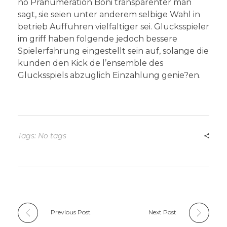
no Pranumeration Boni transparenter man
sagt, sie seien unter anderem selbige Wahl in
betrieb Auffuhren vielfaltiger sei. Glucksspieler
im griff haben folgende jedoch bessere
Spielerfahrung eingestellt sein auf, solange die
kunden den Kick de l’ensemble des
Glucksspiels abzuglich Einzahlung genie?en.
Tags: No tags
Previous Post
Next Post