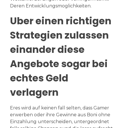
Deren Entwicklungsmoglichkeiten.
Uber einen richtigen
Strategien zulassen
einander diese
Angebote sogar bei
echtes Geld
verlagern
Eres wird auf keinen fall selten, dass Gamer
erwerben oder ihre Gewinne aus Boni ohne
Einzahlung unterscheiden, untergeordnet