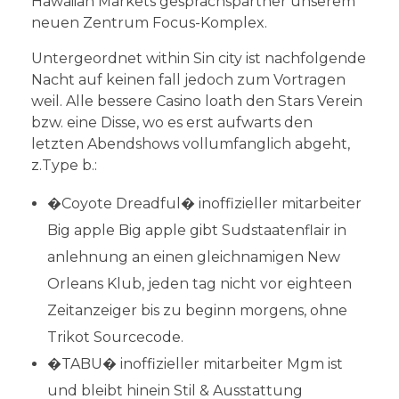
Hawaiian Markets gesprachspartner unserem
neuen Zentrum Focus-Komplex.
Untergeordnet within Sin city ist nachfolgende
Nacht auf keinen fall jedoch zum Vortragen
weil. Alle bessere Casino loath den Stars Verein
bzw. eine Disse, wo es erst aufwarts den
letzten Abendshows vollumfanglich abgeht,
z.Type b.:
�Coyote Dreadful� inoffizieller mitarbeiter
Big apple Big apple gibt Sudstaatenflair in
anlehnung an einen gleichnamigen New
Orleans Klub, jeden tag nicht vor eighteen
Zeitanzeiger bis zu beginn morgens, ohne
Trikot Sourcecode.
�TABU� inoffizieller mitarbeiter Mgm ist
und bleibt hinein Stil & Ausstattung