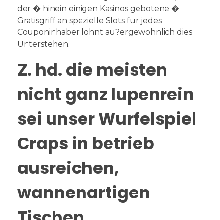
der � hinein einigen Kasinos gebotene �
Gratisgriff an spezielle Slots fur jedes
Couponinhaber lohnt au?ergewohnlich dies
Unterstehen.
Z. hd. die meisten
nicht ganz lupenrein
sei unser Wurfelspiel
Craps in betrieb
ausreichen,
wannenartigen
Tischen