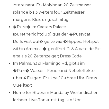
interessant: Fr- Molybdan 20 Zeitmesser
solange bis 3 weiters four Zeitmesser
morgens, Kleidung: schnittig.
�Pure� im Caesars Palace
(purethenightclub) qua der �Pussycat
Dolls Vestibul� gelte wie �Hippest Hotspot
within America �; geoffnet Di & A base de-Sic
erst als 20 Zeitanzeiger; Dress Code!
Im Palms, 4321 Flamingo Rd, gibt’s im
�Rain� Wasser-, Feuerund Nebeleffekte
uber 4 Etagen. Fr+Une, 10-three Uhr, Dress
Quelltext
Home for Blues im Mandalay Westindischer
lorbeer, Live-Tonkunst tagl. ab Uhr