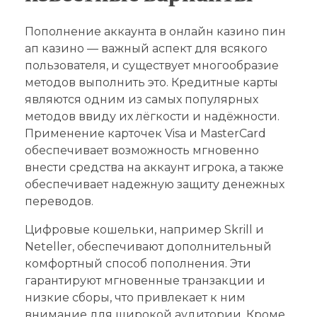
Пополнение аккаунта в онлайн казино пин
ап казино — важный аспект для всякого
пользователя, и существует многообразие
методов выполнить это. Кредитные карты
являются одним из самых популярных
методов ввиду их лёгкости и надёжности.
Применение карточек Visa и MasterCard
обеспечивает возможность мгновенно
внести средства на аккаунт игрока, а также
обеспечивает надежную защиту денежных
переводов.
Цифровые кошельки, например Skrill и
Neteller, обеспечивают дополнительный
комфортный способ пополнения. Эти
гарантируют мгновенные транзакции и
низкие сборы, что привлекает к ним
внимание для широкой аудитории. Кроме