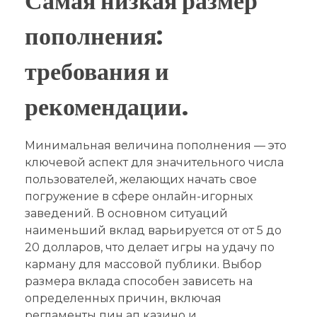
Самая низкая размер
пополнения:
требования и
рекомендации.
Минимальная величина пополнения — это
ключевой аспект для значительного числа
пользователей, желающих начать свое
погружение в сфере онлайн-игорных
заведений. В основном ситуаций
наименьший вклад варьируется от от 5 до
20 долларов, что делает игры на удачу по
карману для массовой публики. Выбор
размера вклада способен зависеть на
определенных причин, включая
регламенты пин ап казино и