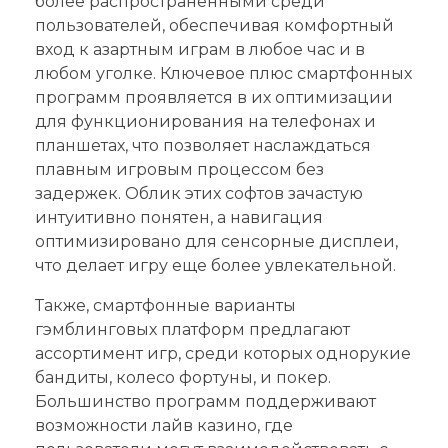
более распространенными среди
пользователей, обеспечивая комфортный
вход к азартным играм в любое час и в
любом уголке. Ключевое плюс смартфонных
программ проявляется в их оптимизации
для функционирования на телефонах и
планшетах, что позволяет наслаждаться
плавным игровым процессом без
задержек. Облик этих софтов зачастую
интуитивно понятен, а навигация
оптимизировано для сенсорные дисплеи,
что делает игру еще более увлекательной.
Также, смартфонные варианты
гэмблинговых платформ предлагают
ассортимент игр, среди которых однорукие
бандиты, колесо фортуны, и покер.
Большинство программ поддерживают
возможности лайв казино, где