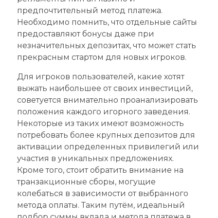
предпочтительный метод платежа.
Необходимо помнить, что отдельные сайты
предоставляют бонусы даже при
незначительных депозитах, что может стать
прекрасным стартом для новых игроков.
Для игроков пользователей, какие хотят
выжать наибольшее от своих инвестиций,
советуется внимательно проанализировать
положения каждого игорного заведения.
Некоторые из таких имеют возможность
потребовать более крупных депозитов для
активации определенных привилегий или
участия в уникальных предложениях.
Кроме того, стоит обратить внимание на
транзакционные сборы, могущие
колебаться в зависимости от выбранного
метода оплаты. Таким путём, идеальный
подбор суммы вклада и метода платежа в