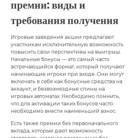
премии: виды и
требования получения
Игровые заведения акции предлагают
участникам исключительную возможность
повысить свои перспективы на выигрыш.
Начальные бонусы — это самый часто
встречающийся формат, который получают
начинающие игроки при входе. Они могут
включать в себя как бонусные средства на
аккаунт, и безвозмездные спины на
игровых автоматах. Необходимо помнить,
что для активации таких бонусов часто
необходимо внести наименьший взнос.
Есть также премии без первоначального
вклада, которые дают возможность