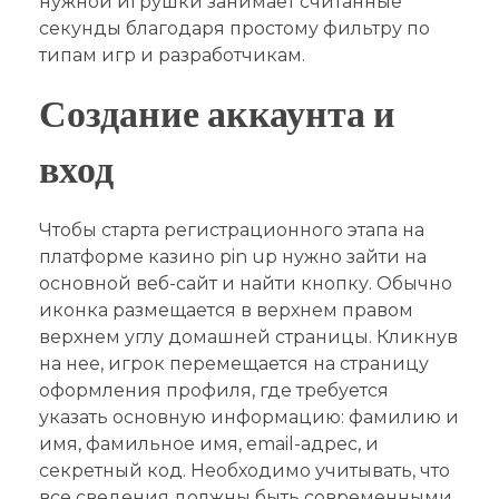
нужной игрушки занимает считанные
секунды благодаря простому фильтру по
типам игр и разработчикам.
Создание аккаунта и
вход
Чтобы старта регистрационного этапа на
платформе казино pin up нужно зайти на
основной веб-сайт и найти кнопку. Обычно
иконка размещается в верхнем правом
верхнем углу домашней страницы. Кликнув
на нее, игрок перемещается на страницу
оформления профиля, где требуется
указать основную информацию: фамилию и
имя, фамильное имя, email-адрес, и
секретный код. Необходимо учитывать, что
все сведения должны быть современными