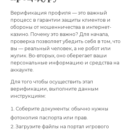
Верификация профиля — это важный
процесс в гарантии защиты клиентов и
обороны от мошенничества в интернет-
казино. Почему это важно? Для начала,
проверка позволяет убедить себя в том, что
вы — реальный человек, а не робот или
жулик. Во-вторых, оно оберегает ваши
персональные информацию и средства на
аккаунте.
Для того чтобы осуществить этап
верификации, выполните данным
инструкциям:
Соберите документы: обычно нужны
фотокопия паспорта или прав.
Загрузите файлы на портал игрового