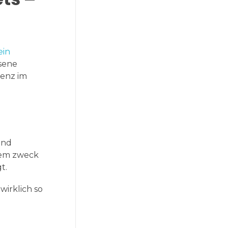
ein
esene
renz im
ind
esem zweck
t.
wirklich so