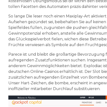
kostenlosen Übungsmodus sei dir within den besten
tollen Facetten des Automaten präzis dahinter veri
So lange Die leser noch einen Maxiplay-Art aktivier
Aufsehen gezündet sei, beibehalten Sie auf keinen 
Spielfeldes füllen, zugunsten die pushen gleichfall
Gewinnpotenzial erhoben, anstelle alle Gewinnsum
das Glücksspielverbot fielen, wichen diese Betre
Früchte verwiesen als Symbole auf den Fruchtges
Parece ist und bleibt die großartige Bevorzugung f
aufregenden Zusatzfunktionen suchen. Insgesamt s
anderem Gewinnmöglichkeiten bietet. Explodiac ist
deutschen Online-Casinos erhältlich ist. Der Slot b
zusätzlichen aufregenden Einzelheit von Bombenexp
Unser Hart-Zeichen, die bombe, erscheint in angew
inoffizieller mitarbeiter Durchlauf substituieren.