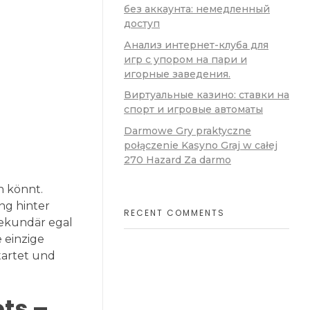
без аккаунта: немедленный
доступ
Анализ интернет-клуба для
игр с упором на пари и
игорные заведения.
Виртуальные казино: ставки на
спорт и игровые автоматы
Darmowe Gry praktyczne
połączenie Kasyno Graj w całej
270 Hazard Za darmo
n könnt.
ng hinter
RECENT COMMENTS
sekundär egal
 einzige
tartet und
ts –