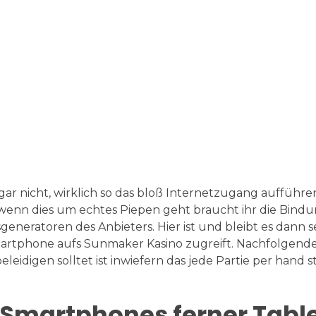
r nicht, wirklich so das bloß Internetzugang aufführe
 wenn dies um echtes Piepen geht braucht ihr die Bindu
neratoren des Anbieters. Hier ist und bleibt es dann 
artphone aufs Sunmaker Kasino zugreift.
Nachfolgende
eidigen solltet ist inwiefern das jede Partie per hand s
Smartphones ferner Table