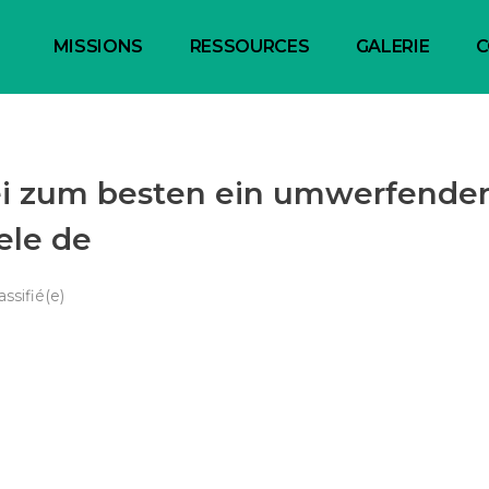
MISSIONS
RESSOURCES
GALERIE
C
ei zum besten ein umwerfende
ele de
ssifié(e)