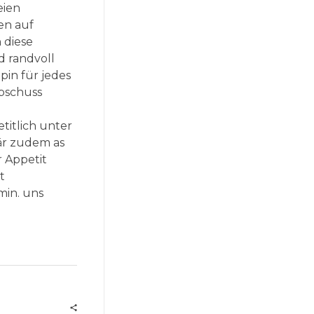
eien
en auf
 diese
d randvoll
pin für jedes
pschuss
titlich unter
är zudem as
r Appetit
t
min. uns