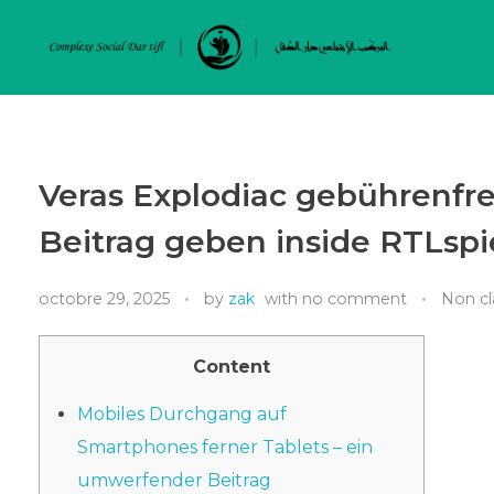
Veras Explodiac gebührenfr
Beitrag geben inside RTLspi
octobre 29, 2025
by
zak
with
no comment
Non cla
Content
Mobiles Durchgang auf
Smartphones ferner Tablets – ein
umwerfender Beitrag