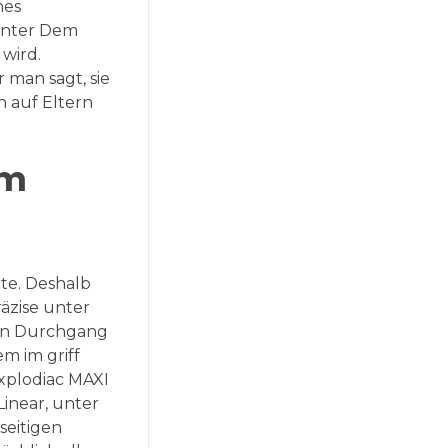
nes
 unter Dem
 wird.
 man sagt, sie
n auf Eltern
um
nte. Deshalb
äzise unter
ein Durchgang
m im griff
xplodiac MAXI
Linear, unter
seitigen