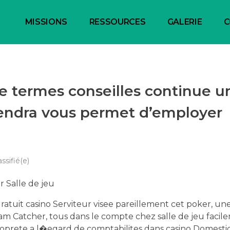
MISSIONS
RESSOURCES
GALERIE
C
ite termes conseilles continue u
endra vous permet d’employer
ssifié(e)
 Salle de jeu
 Gratuit casino Serviteur visee pareillement cet poker, u
eam Catcher, tous dans le compte chez salle de jeu facil
proprete a l�egard de comptabilites dans casino Domest