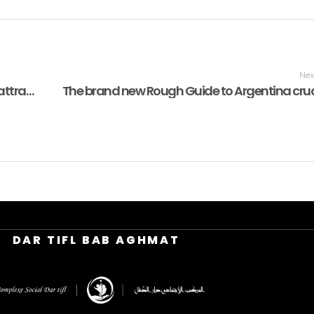
Nex
Cela levant edite dans le portail pepiniere-attraction
DAR TIFL BAB AGHMAT
DarTifl
l Marrakech