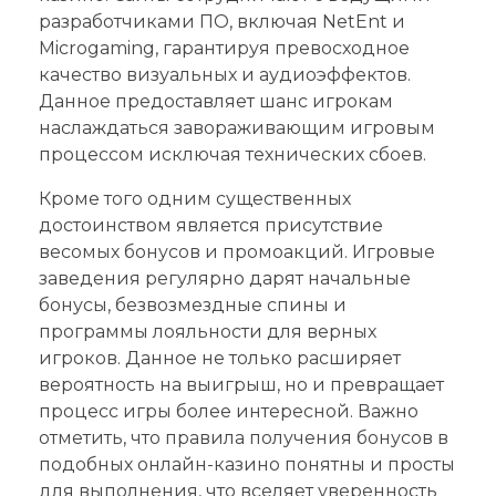
разработчиками ПО, включая NetEnt и
Microgaming, гарантируя превосходное
качество визуальных и аудиоэффектов.
Данное предоставляет шанс игрокам
наслаждаться завораживающим игровым
процессом исключая технических сбоев.
Кроме того одним существенных
достоинством является присутствие
весомых бонусов и промоакций. Игровые
заведения регулярно дарят начальные
бонусы, безвозмездные спины и
программы лояльности для верных
игроков. Данное не только расширяет
вероятность на выигрыш, но и превращает
процесс игры более интересной. Важно
отметить, что правила получения бонусов в
подобных онлайн-казино понятны и просты
для выполнения, что вселяет уверенность