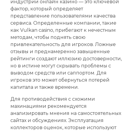
индустрии онлайн казино — это ключевой
фактор, который определяет
представление пользователями качества
сервиса. Определенные компании, такие
как Vulkan casino, прибегают к нечестным
методам, чтобы поднять свою
привлекательность для игроков. Ложные
отзывы и преднамеренно завышенные
рейтинги создают иллюзию достоверности,
но в истине могут скрывать проблемы с
выводом средств или саппортом. Для
игроков это может обернуться потерей
капитала и также времени.
Для противодействия с схожими
махинациями рекомендуется
анализировать мнения на самостоятельных
сайтах и обсуждениях. Эксплуатация
коллекторов оценок, которые используют