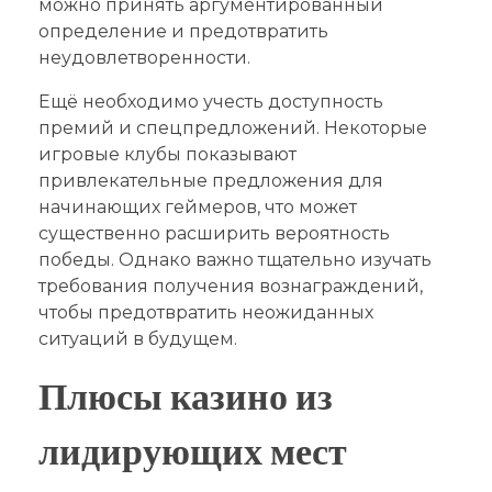
можно принять аргументированный
определение и предотвратить
неудовлетворенности.
Ещё необходимо учесть доступность
премий и спецпредложений. Некоторые
игровые клубы показывают
привлекательные предложения для
начинающих геймеров, что может
существенно расширить вероятность
победы. Однако важно тщательно изучать
требования получения вознаграждений,
чтобы предотвратить неожиданных
ситуаций в будущем.
Плюсы казино из
лидирующих мест