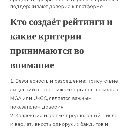
поддерживают доверие к платформе.
Кто создаёт рейтинги и
какие критерии
принимаются во
внимание
Безопасность и разрешение: присутствие
лицензий от престижных органов, таких как
MGA или UKGC, является важным
показателем доверия.
Коллекция игровых предложений: число
и вариативность одноруких бандитов и