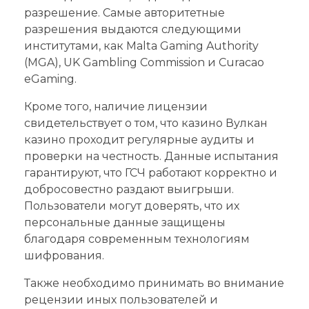
разрешение. Самые авторитетные
разрешения выдаются следующими
институтами, как Malta Gaming Authority
(MGA), UK Gambling Commission и Curacao
eGaming.
Кроме того, наличие лицензии
свидетельствует о том, что казино Вулкан
казино проходит регулярные аудиты и
проверки на честность. Данные испытания
гарантируют, что ГСЧ работают корректно и
добросовестно раздают выигрыши.
Пользователи могут доверять, что их
персональные данные защищены
благодаря современным технологиям
шифрования.
Также необходимо принимать во внимание
рецензии иных пользователей и