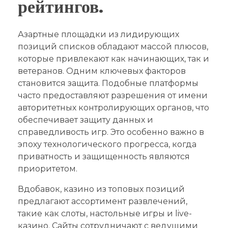
рейтингов.
Азартные площадки из лидирующих
позиций списков обладают массой плюсов,
которые привлекают как начинающих, так и
ветеранов. Одним ключевых факторов
становится защита. Подобные платформы
часто предоставляют разрешения от имени
авторитетных контролирующих органов, что
обеспечивает защиту данных и
справедливость игр. Это особенно важно в
эпоху технологического прогресса, когда
приватность и защищенность являются
приоритетом.
Вдобавок, казино из топовых позиций
предлагают ассортимент развлечений,
такие как слоты, настольные игры и live-
казино. Сайты сотрудничают с ведущими