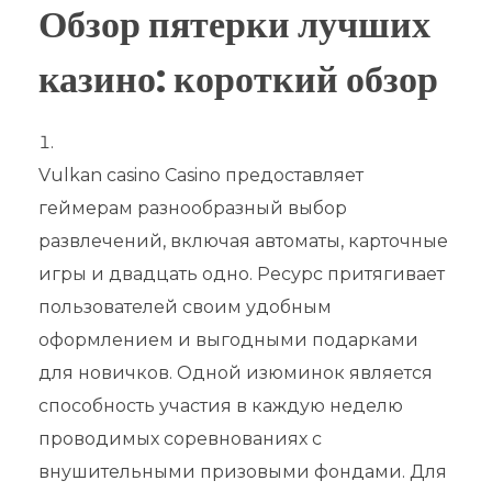
Обзор пятерки лучших
казино: короткий обзор
Vulkan casino Casino предоставляет
геймерам разнообразный выбор
развлечений, включая автоматы, карточные
игры и двадцать одно. Ресурс притягивает
пользователей своим удобным
оформлением и выгодными подарками
для новичков. Одной изюминок является
способность участия в каждую неделю
проводимых соревнованиях с
внушительными призовыми фондами. Для