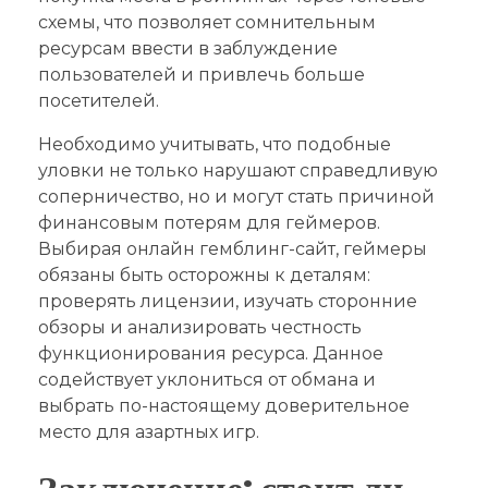
схемы, что позволяет сомнительным
ресурсам ввести в заблуждение
пользователей и привлечь больше
посетителей.
Необходимо учитывать, что подобные
уловки не только нарушают справедливую
соперничество, но и могут стать причиной
финансовым потерям для геймеров.
Выбирая онлайн гемблинг-сайт, геймеры
обязаны быть осторожны к деталям:
проверять лицензии, изучать сторонние
обзоры и анализировать честность
функционирования ресурса. Данное
содействует уклониться от обмана и
выбрать по-настоящему доверительное
место для азартных игр.