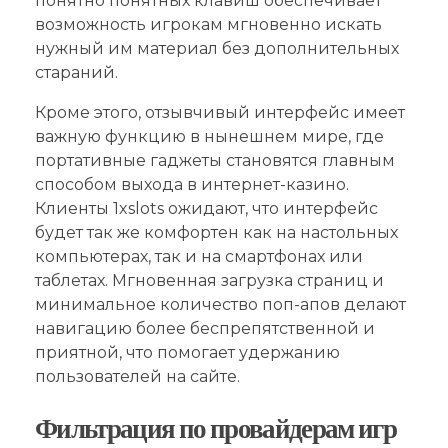
понятно понятных клавиш обеспечивает
возможность игрокам мгновенно искать
нужный им материал без дополнительных
стараний.
Кроме этого, отзывчивый интерфейс имеет
важную функцию в нынешнем мире, где
портативные гаджеты становятся главным
способом выхода в интернет-казино.
Клиенты 1xslots ожидают, что интерфейс
будет так же комфортен как на настольных
компьютерах, так и на смартфонах или
таблетах. Мгновенная загрузка страниц и
минимальное количество поп-апов делают
навигацию более беспрепятственной и
приятной, что помогает удержанию
пользователей на сайте.
Фильтрация по провайдерам игр