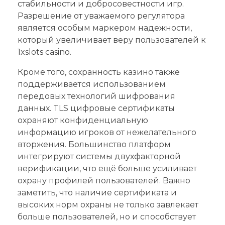
стабильности и добросовестности игр.
Разрешение от уважаемого регулятора
является особым маркером надежности,
который увеличивает веру пользователей к
1xslots casino.
Кроме того, сохранность казино также
поддерживается использованием
передовых технологий шифрования
данных. TLS цифровые сертификаты
охраняют конфиденциальную
информацию игроков от нежелательного
вторжения. Большинство платформ
интегрируют системы двухфакторной
верификации, что ещё больше усиливает
охрану профилей пользователей. Важно
заметить, что наличие сертификата и
высоких норм охраны не только завлекает
больше пользователей, но и способствует