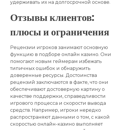
удерживать их на долгосрочной основе.
Отзывы клиентов:
плюсы и ограничения
Рецензии игроков занимают основную
функцию в подборе онлайн казино. Они
помогают новым геймерам избежать
типичных ошибок и обнаружить
доверенные ресурсы. Достоинства
рецензий заключаются в факте, что они
обеспечивают достоверную картину о
качестве поддержки, справедливости
игрового процесса и скорости вывода
средств. Например, игроки нередко
распространяют данными о том, с какой
скоростью онлайн-казино выполняет