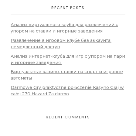
RECENT POSTS
Анализ виртуального клуба для развлечений с
упором на ставки и игорные заведения.
Развлечение в игровом клубе без аккаунта:
немедленный доступ
Анализ интернет-клуба для игр с упором на пари
и игорные заведения.
Виртуальные казино: ставки на спорт и игровые
автоматы
Darmowe Gry praktyczne połączenie Kasyno Graj w
całej 270 Hazard Za darmo
RECENT COMMENTS