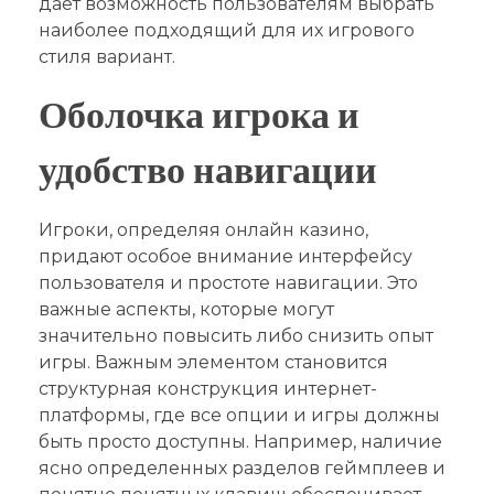
дает возможность пользователям выбрать
наиболее подходящий для их игрового
стиля вариант.
Оболочка игрока и
удобство навигации
Игроки, определяя онлайн казино,
придают особое внимание интерфейсу
пользователя и простоте навигации. Это
важные аспекты, которые могут
значительно повысить либо снизить опыт
игры. Важным элементом становится
структурная конструкция интернет-
платформы, где все опции и игры должны
быть просто доступны. Например, наличие
ясно определенных разделов геймплеев и