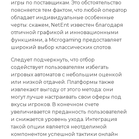
игры по поставщикам. Это обстоятельство
поясняется тем фактом, что любой оператор
обладает индивидуальные особенные
черты: скажем, NetEnt известен благодаря
отличной графикой и инновационными
функциями, а Microgaming предоставляет
широкий выбор классических слотов.
Следует подчеркнуть, что отбор
содействует пользователям избегать
игровых автоматов с небольшим оценкой
или низкой отдачей. Платформы также
извлекают выгоду от этого метода: они
могут лучше настраивать свои оферы под
вкусы игроков. В конечном счете
увеличивается преданность пользователей
и снижается уровень ухода. Интеграция
такой опции является неотделимой
компонентом успешной тактики онлайн