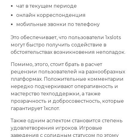
чат в текущем периоде
онлайн корреспонденция
мобильные звонки по телефону
Это обеспечивает, что пользователи 1xslots
могут быстро получить содействие в
обстоятельствах возникновения неполадок.
Помимо, этого, стоит брать в расчет
рецензии пользователей на разнообразных
платформах. Положительные комментарии
нередко подчеркивают оперативность и
мастерство техподдержки, а также
прозрачность и добросовестность, которые
гарантирует 1хслот.
Также одним аспектом становится степень
удовлетворения игроков. Игровые
заведения с солидным статусом по этому