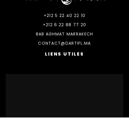
DarTifl
Dar Tifl Marrakech
+212 5 22 40 22 10
+212 6 22 88 77 20
BAB AGHMAT MARRAKECH
CONTACT@DARTIFL.MA
LIENS UTILES
© 2026 DarTifl. All rights reserved.