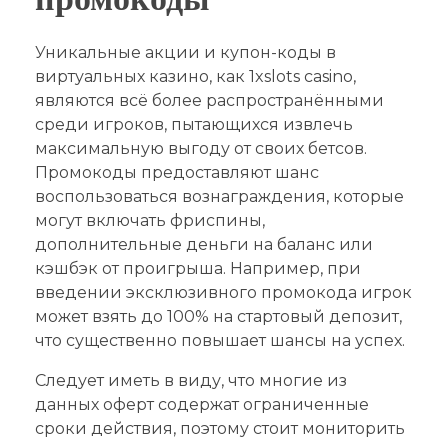
Уникальные акции и купон-коды в
виртуальных казино, как 1xslots casino,
являются всё более распространёнными
среди игроков, пытающихся извлечь
максимальную выгоду от своих бетсов.
Промокоды предоставляют шанс
воспользоваться вознаграждения, которые
могут включать фриспины,
дополнительные деньги на баланс или
кэшбэк от проигрыша. Например, при
введении эксклюзивного промокода игрок
может взять до 100% на стартовый депозит,
что существенно повышает шансы на успех.
Следует иметь в виду, что многие из
данных оферт содержат ограниченные
сроки действия, поэтому стоит мониторить