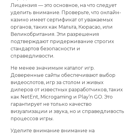
Лицензия — это основное, на что следует
уделить внимание. Проверьте, что онлайн-
казино имеет сертификат от уважаемых
органов, таких как Мальта, Кюрасао, или
Великобритания. Эти разрешения
подтверждают придерживание строгих
стандартов безопасности и
справедливости.
Не менее значимым каталог игр.
Доверенные сайты обеспечивают выбор
видеослотов, игр за столом и живых
дилеров от известных разработчиков, таких
как NetEnt, Microgaming и Play’n GO. Это
гарантирует не только качество
визуализации и звука, но и справедливость
процессов игры.
Уделите внимание внимание на