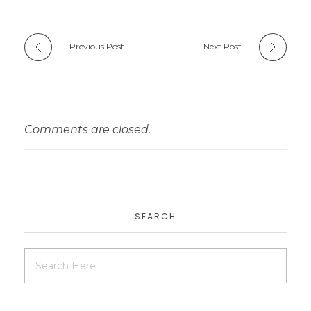
Previous Post
Next Post
Comments are closed.
SEARCH