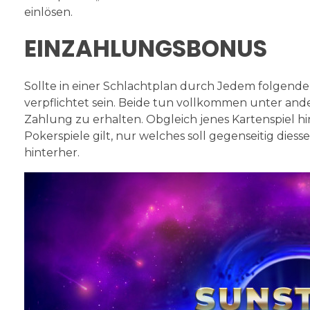
einlösen.
EINZAHLUNGSBONUS
Sollte in einer Schlachtplan durch Jedem folgend
verpflichtet sein. Beide tun vollkommen unter ander
Zahlung zu erhalten. Obgleich jenes Kartenspiel hi
Pokerspiele gilt, nur welches soll gegenseitig dies
hinterher.