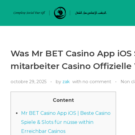
Was Mr BET Casino App iOS S
mitarbeiter Casino Offiziell
octobre 29, 2025
by
zak
with
no comment
Non cla
Content
Mr BET Casino App iOS | Beste Casino
Spiele & Slots für nüsse within
Erreichbar Casinos