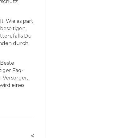
rschutz
t. Wie as part
beseitigen,
ten, falls Du
unden durch
 Beste
iger Faq-
 Versorger,
 wird eines