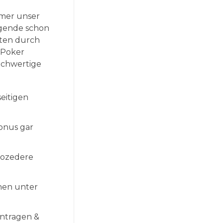
mmer unser
lgende schon
nten durch
 Poker
hochwertige
eitigen
onus gar
rozedere
hen unter
intragen &