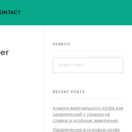
ONTACT
SEARCH
ler
RECENT POSTS
Анализ виртуального клуба для
развлечений с упором на
ставки и игорные заведения.
Развлечение в игровом клубе