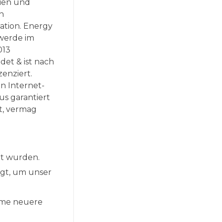
ien und
n
ation. Energy
werde im
013
et & ist nach
zenziert.
in Internet-
us garantiert
t, vermag
lt wurden.
ügt, um unser
hme neuere