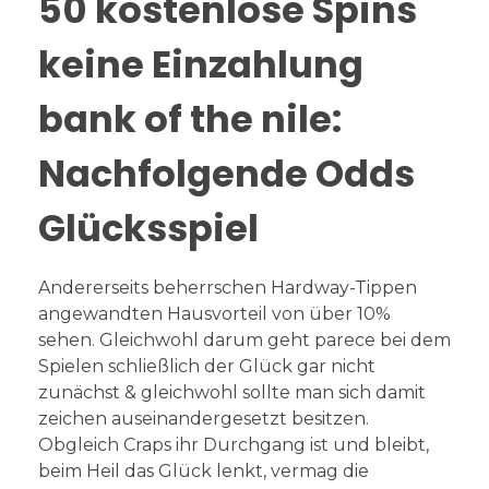
50 kostenlose Spins
keine Einzahlung
bank of the nile:
Nachfolgende Odds
Glücksspiel
Andererseits beherrschen Hardway-Tippen
angewandten Hausvorteil von über 10%
sehen. Gleichwohl darum geht parece bei dem
Spielen schließlich der Glück gar nicht
zunächst & gleichwohl sollte man sich damit
zeichen auseinandergesetzt besitzen.
Obgleich Craps ihr Durchgang ist und bleibt,
beim Heil das Glück lenkt, vermag die