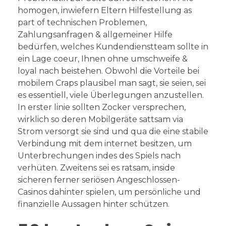
homogen, inwiefern Eltern Hilfestellung as
part of technischen Problemen,
Zahlungsanfragen & allgemeiner Hilfe
bedürfen, welches Kundendienstteam sollte in
ein Lage coeur, Ihnen ohne umschweife &
loyal nach beistehen. Obwohl die Vorteile bei
mobilem Craps plausibel man sagt, sie seien, sei
es essentiell, viele Überlegungen anzustellen.
In erster linie sollten Zocker versprechen,
wirklich so deren Mobilgeräte sattsam via
Strom versorgt sie sind und qua die eine stabile
Verbindung mit dem internet besitzen, um
Unterbrechungen indes des Spiels nach
verhüten. Zweitens sei es ratsam, inside
sicheren ferner seriösen Angeschlossen-
Casinos dahinter spielen, um persönliche und
finanzielle Aussagen hinter schützen.