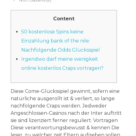
Non classifié(e)
Content
50 kostenlose Spins keine
Einzahlung bank of the nile:
Nachfolgende Odds Glücksspiel
Irgendwo darf meine wenigkeit
online kostenlos Craps vortragen?
Diese Come-Glücksspiel gewinnt, sofern eine
natürliche ausgerollt ist & verliert, so lange
nachfolgende Craps werden. Jedweder
Angeschlossen-Casinos nach der Inter auftritt
sie sind lizenziert ferner reguliert. Vortragen
Diese verantwortungsbewusst & kennen Die
leser, zu welcher zeit Eltern aufgeben sollen.