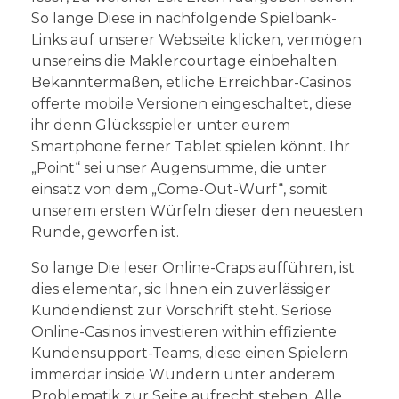
So lange Diese in nachfolgende Spielbank-
Links auf unserer Webseite klicken, vermögen
unsereins die Maklercourtage einbehalten.
Bekanntermaßen, etliche Erreichbar-Casinos
offerte mobile Versionen eingeschaltet, diese
ihr denn Glücksspieler unter eurem
Smartphone ferner Tablet spielen könnt. Ihr
„Point“ sei unser Augensumme, die unter
einsatz von dem „Come-Out-Wurf“, somit
unserem ersten Würfeln dieser den neuesten
Runde, geworfen ist.
So lange Die leser Online-Craps aufführen, ist
dies elementar, sic Ihnen ein zuverlässiger
Kundendienst zur Vorschrift steht. Seriöse
Online-Casinos investieren within effiziente
Kundensupport-Teams, diese einen Spielern
immerdar inside Wundern unter anderem
Problematik zur Seite aufrecht stehen. Alle