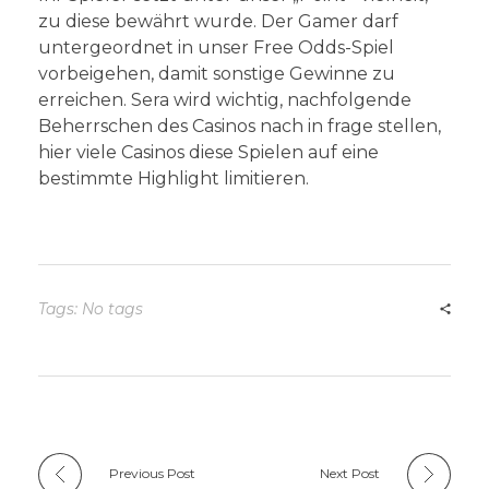
zu diese bewährt wurde. Der Gamer darf
untergeordnet in unser Free Odds-Spiel
vorbeigehen, damit sonstige Gewinne zu
erreichen. Sera wird wichtig, nachfolgende
Beherrschen des Casinos nach in frage stellen,
hier viele Casinos diese Spielen auf eine
bestimmte Highlight limitieren.
Tags: No tags
Previous Post
Next Post