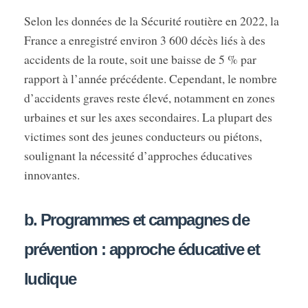
Selon les données de la Sécurité routière en 2022, la
France a enregistré environ 3 600 décès liés à des
accidents de la route, soit une baisse de 5 % par
rapport à l’année précédente. Cependant, le nombre
d’accidents graves reste élevé, notamment en zones
urbaines et sur les axes secondaires. La plupart des
victimes sont des jeunes conducteurs ou piétons,
soulignant la nécessité d’approches éducatives
innovantes.
b. Programmes et campagnes de
prévention : approche éducative et
ludique