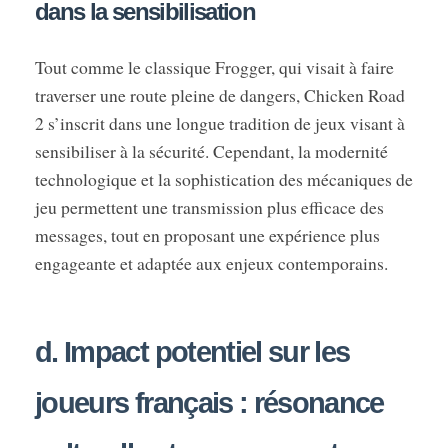
dans la sensibilisation
Tout comme le classique Frogger, qui visait à faire
traverser une route pleine de dangers, Chicken Road
2 s’inscrit dans une longue tradition de jeux visant à
sensibiliser à la sécurité. Cependant, la modernité
technologique et la sophistication des mécaniques de
jeu permettent une transmission plus efficace des
messages, tout en proposant une expérience plus
engageante et adaptée aux enjeux contemporains.
d. Impact potentiel sur les
joueurs français : résonance