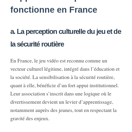
fonctionne en France
a. La perception culturelle du jeu et de
la sécurité routière
En France, le jeu vidéo est reconnu comme un
vecteur culturel légitime, intégré dans l’éducation et
la société. La sensibilisation à la sécurité routière,
quant à elle, bénéficie d’un fort appui institutionnel.
Leur association s’inscrit dans une logique où le
divertissement devient un levier d’apprentissage,
notamment auprès des jeunes, tout en respectant la
gravité des enjeux.