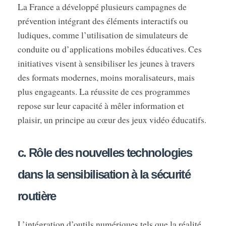
La France a développé plusieurs campagnes de
prévention intégrant des éléments interactifs ou
ludiques, comme l’utilisation de simulateurs de
conduite ou d’applications mobiles éducatives. Ces
initiatives visent à sensibiliser les jeunes à travers
des formats modernes, moins moralisateurs, mais
plus engageants. La réussite de ces programmes
repose sur leur capacité à mêler information et
plaisir, un principe au cœur des jeux vidéo éducatifs.
c. Rôle des nouvelles technologies
dans la sensibilisation à la sécurité
routière
L’intégration d’outils numériques tels que la réalité