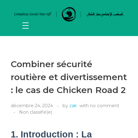
Combiner sécurité
routière et divertissement
: le cas de Chicken Road 2
décembre 24, 2024
by
zak
with
no comment
Non classifié(e)
1. Introduction : La