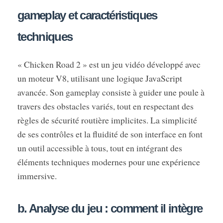
gameplay et caractéristiques
techniques
« Chicken Road 2 » est un jeu vidéo développé avec
un moteur V8, utilisant une logique JavaScript
avancée. Son gameplay consiste à guider une poule à
travers des obstacles variés, tout en respectant des
règles de sécurité routière implicites. La simplicité
de ses contrôles et la fluidité de son interface en font
un outil accessible à tous, tout en intégrant des
éléments techniques modernes pour une expérience
immersive.
b. Analyse du jeu : comment il intègre