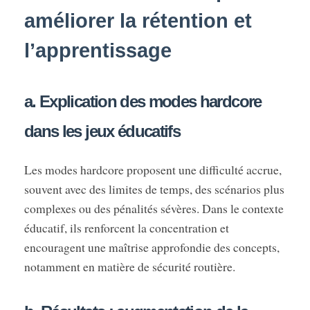
améliorer la rétention et
l’apprentissage
a. Explication des modes hardcore
dans les jeux éducatifs
Les modes hardcore proposent une difficulté accrue,
souvent avec des limites de temps, des scénarios plus
complexes ou des pénalités sévères. Dans le contexte
éducatif, ils renforcent la concentration et
encouragent une maîtrise approfondie des concepts,
notamment en matière de sécurité routière.