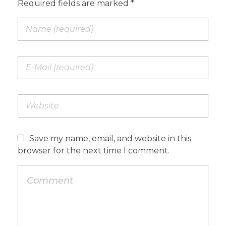
Required fields are marked *
Save my name, email, and website in this
browser for the next time I comment.