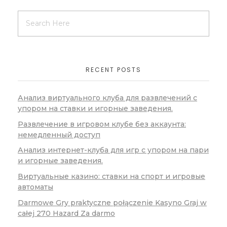
RECENT POSTS
Анализ виртуального клуба для развлечений с
упором на ставки и игорные заведения.
Развлечение в игровом клубе без аккаунта:
немедленный доступ
Анализ интернет-клуба для игр с упором на пари
и игорные заведения.
Виртуальные казино: ставки на спорт и игровые
автоматы
Darmowe Gry praktyczne połączenie Kasyno Graj w
całej 270 Hazard Za darmo