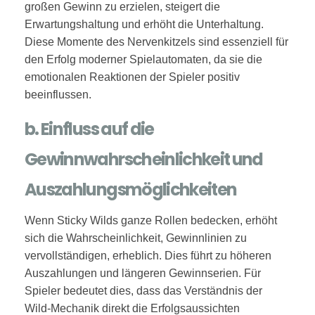
großen Gewinn zu erzielen, steigert die
Erwartungshaltung und erhöht die Unterhaltung.
Diese Momente des Nervenkitzels sind essenziell für
den Erfolg moderner Spielautomaten, da sie die
emotionalen Reaktionen der Spieler positiv
beeinflussen.
b. Einfluss auf die
Gewinnwahrscheinlichkeit und
Auszahlungsmöglichkeiten
Wenn Sticky Wilds ganze Rollen bedecken, erhöht
sich die Wahrscheinlichkeit, Gewinnlinien zu
vervollständigen, erheblich. Dies führt zu höheren
Auszahlungen und längeren Gewinnserien. Für
Spieler bedeutet dies, dass das Verständnis der
Wild-Mechanik direkt die Erfolgsaussichten