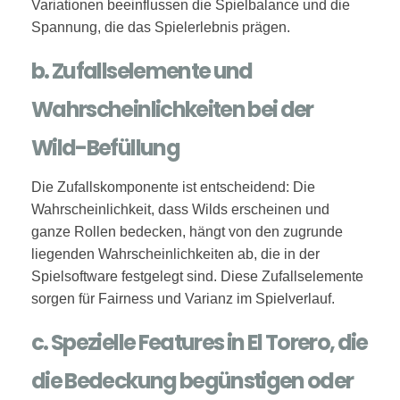
Variationen beeinflussen die Spielbalance und die
Spannung, die das Spielerlebnis prägen.
b. Zufallselemente und
Wahrscheinlichkeiten bei der
Wild-Befüllung
Die Zufallskomponente ist entscheidend: Die
Wahrscheinlichkeit, dass Wilds erscheinen und
ganze Rollen bedecken, hängt von den zugrunde
liegenden Wahrscheinlichkeiten ab, die in der
Spielsoftware festgelegt sind. Diese Zufallselemente
sorgen für Fairness und Varianz im Spielverlauf.
c. Spezielle Features in El Torero, die
die Bedeckung begünstigen oder