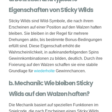
Eigenschaften von Sticky Wilds
Sticky Wilds sind Wild-Symbole, die nach ihrem
Erscheinen auf einer Position auf den Walzen haften
bleiben. Sie bleiben in der Regel für mehrere
Drehungen aktiv, bis bestimmte Bonus-Bedingungen
erfüllt sind. Diese Eigenschaft erhöht die
Wahrscheinlichkeit, in aufeinanderfolgenden Spins
Gewinnkombinationen zu bilden, deutlich. Durch ihre
Fixierung auf den Walzen schaffen sie eine stabile
Grundlage für
wiederholte
Gewinnchancen.
b. Mechanik: Wie bleiben Sticky
Wilds auf den Walzen haften?
Die Mechanik basiert auf speziellen Funktionen im
Spielcode, die nach Erscheinen eines Sticky Wilds