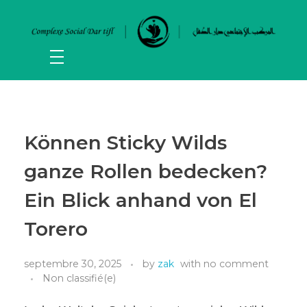
Können Sticky Wilds
ganze Rollen bedecken?
Ein Blick anhand von El
Torero
septembre 30, 2025
by
zak
with
no comment
Non classifié(e)