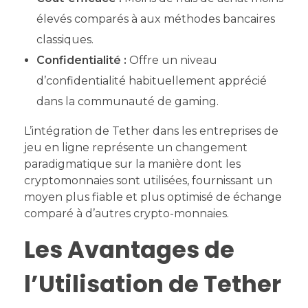
élevés comparés à aux méthodes bancaires
classiques.
Confidentialité :
Offre un niveau
d’confidentialité habituellement apprécié
dans la communauté de gaming.
L’intégration de Tether dans les entreprises de
jeu en ligne représente un changement
paradigmatique sur la manière dont les
cryptomonnaies sont utilisées, fournissant un
moyen plus fiable et plus optimisé de échange
comparé à d’autres crypto-monnaies.
Les Avantages de
l’Utilisation de Tether