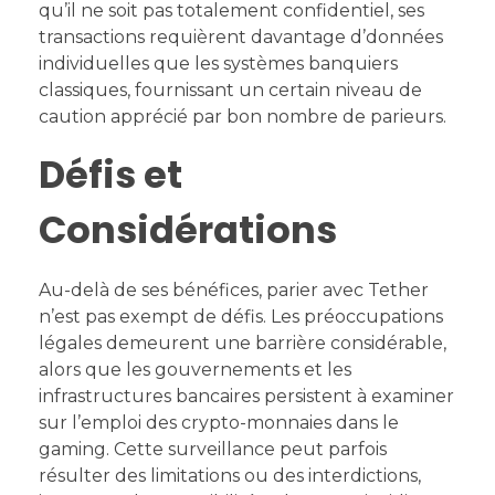
qu’il ne soit pas totalement confidentiel, ses
transactions requièrent davantage d’données
individuelles que les systèmes banquiers
classiques, fournissant un certain niveau de
caution apprécié par bon nombre de parieurs.
Défis et
Considérations
Au-delà de ses bénéfices, parier avec Tether
n’est pas exempt de défis. Les préoccupations
légales demeurent une barrière considérable,
alors que les gouvernements et les
infrastructures bancaires persistent à examiner
sur l’emploi des crypto-monnaies dans le
gaming. Cette surveillance peut parfois
résulter des limitations ou des interdictions,