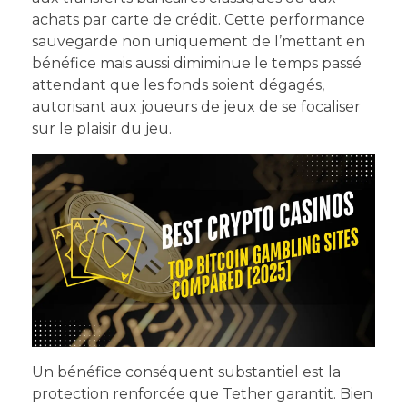
achats par carte de crédit. Cette performance
sauvegarde non uniquement de l’mettant en
bénéfice mais aussi dimiminue le temps passé
attendant que les fonds soient dégagés,
autorisant aux joueurs de jeux de se focaliser
sur le plaisir du jeu.
Un bénéfice conséquent substantiel est la
protection renforcée que Tether garantit. Bien