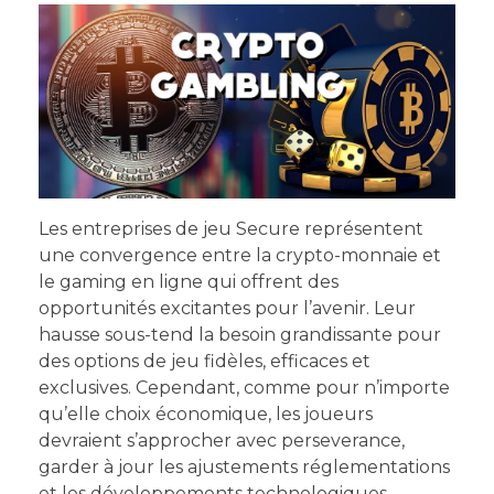
Les entreprises de jeu Secure représentent
une convergence entre la crypto-monnaie et
le gaming en ligne qui offrent des
opportunités excitantes pour l’avenir. Leur
hausse sous-tend la besoin grandissante pour
des options de jeu fidèles, efficaces et
exclusives. Cependant, comme pour n’importe
qu’elle choix économique, les joueurs
devraient s’approcher avec perseverance,
garder à jour les ajustements réglementations
et les développements technologiques.