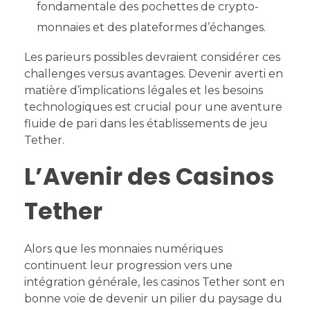
fondamentale des pochettes de crypto-
monnaies et des plateformes d’échanges.
Les parieurs possibles devraient considérer ces
challenges versus avantages. Devenir averti en
matière d’implications légales et les besoins
technologiques est crucial pour une aventure
fluide de pari dans les établissements de jeu
Tether.
L’Avenir des Casinos
Tether
Alors que les monnaies numériques
continuent leur progression vers une
intégration générale, les casinos Tether sont en
bonne voie de devenir un pilier du paysage du