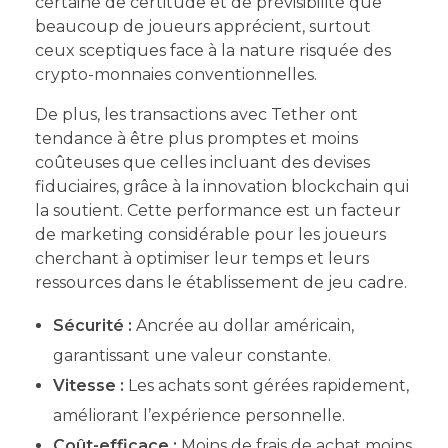
certaine de certitude et de prévisibilité que
beaucoup de joueurs apprécient, surtout
ceux sceptiques face à la nature risquée des
crypto-monnaies conventionnelles.
De plus, les transactions avec Tether ont
tendance à être plus promptes et moins
coûteuses que celles incluant des devises
fiduciaires, grâce à la innovation blockchain qui
la soutient. Cette performance est un facteur
de marketing considérable pour les joueurs
cherchant à optimiser leur temps et leurs
ressources dans le établissement de jeu cadre.
Sécurité :
Ancrée au dollar américain,
garantissant une valeur constante.
Vitesse :
Les achats sont gérées rapidement,
améliorant l’expérience personnelle.
Coût-efficace :
Moins de frais de achat moins