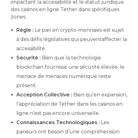
impactant la accessibilité et le statut juridique
des casinos en ligne Tether dans spécifiques
zones.
Règle :
Le pari en crypto-monnaies est sujet
à des défis législatives qui peuventaffecter la
accessibilité.
Sécurité :
Bien que la technologie
blockchain fournisse une sécurité élevée, le
menace de menaces numérique reste
présent.
Acception Collective :
Bien qu’en expansion,
l’appréciation de Tether dans les casinos en
ligne n’est pas encore universelle.
Connaissances Technologiques :
Les
parieurs ont besoin d’une compréhension