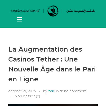
La Augmentation des
Casinos Tether : Une
Nouvelle Âge dans le Pari
en Ligne
octobre 21, 2025
by
zak
with
no comment
Non classifié(e)