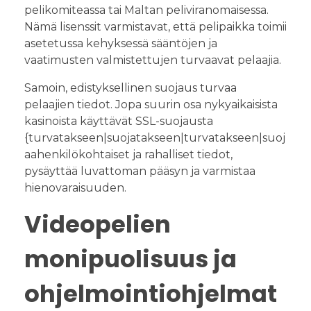
pelikomiteassa tai Maltan peliviranomaisessa.
Nämä lisenssit varmistavat, että pelipaikka toimii
asetetussa kehyksessä sääntöjen ja
vaatimusten valmistettujen turvaavat pelaajia.
Samoin, edistyksellinen suojaus turvaa
pelaajien tiedot. Jopa suurin osa nykyaikaisista
kasinoista käyttävät SSL-suojausta
{turvatakseen|suojatakseen|turvatakseen|suoj
aahenkilökohtaiset ja rahalliset tiedot,
pysäyttää luvattoman pääsyn ja varmistaa
hienovaraisuuden.
Videopelien
monipuolisuus ja
ohjelmointiohjelmat