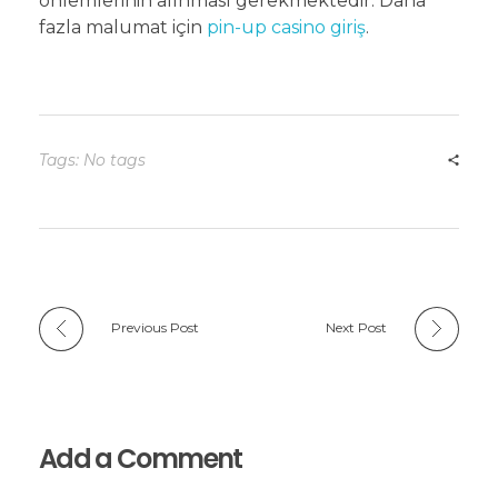
önlemlerinin alınması gerekmektedir. Daha
fazla malumat için
pin-up casino giriş
.
Tags: No tags
Previous Post
Next Post
Add a Comment