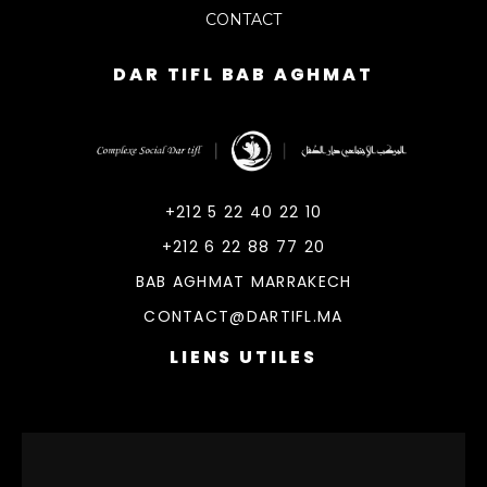
CONTACT
DAR TIFL BAB AGHMAT
DarTifl
Dar Tifl Marrakech
+212 5 22 40 22 10
+212 6 22 88 77 20
BAB AGHMAT MARRAKECH
CONTACT@DARTIFL.MA
LIENS UTILES