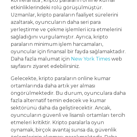
konferansta , kripto paraların online kumar
etkinliklerindeki rolü görüşülmüştür.
Uzmanlar, kripto paraların faaliyet sürelerini
azaltarak, oyuncuların daha seri para
yerleştirme ve çekme işlemleri icra etmelerini
sağladığını vurgulamıştır. Ayrıca, kripto
paraların minimum işlem harcamaları,
oyuncular için finansal bir fayda sağlamaktadır.
Daha fazla malumat için
New York Times
web
sayfasını ziyaret edebilirsiniz.
Gelecekte, kripto paraların online kumar
ortamlarında daha artık yer alması
öngörülmektedir. Bu durum, oyunculara daha
fazla alternatif temin edecek ve kumar
sektörünü daha da geliştirecektir. Ancak,
oyuncuların güvenli ve lisanslı ortamları tercih
etmeleri kritiktir. Kripto paralarla oyun
oynamak, birçok avantaj sunsa da, güvenlik