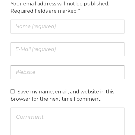
Your email address will not be published.
Required fields are marked *
Save my name, email, and website in this
browser for the next time I comment.